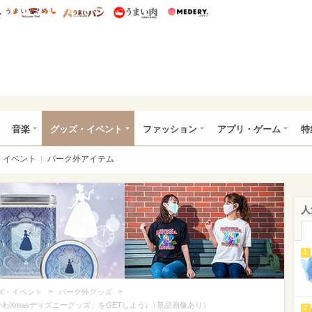
総研 ディズニー特集
mimot.
うまいめし
うまいパン
うまい肉
Medery.
ズニー特集 -ウレぴあ総研
音楽
グッズ・イベント
ファッション
アプリ・ゲーム
特
イベント
パーク外アイテム
人
1
>
>
ズ・イベント
パーク外グッズ
かわXmasディズニーグッズ」をGETしよう♪（景品画像あり）
2