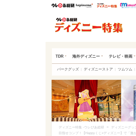
ウレぴあ総研
ハピママ*
ウレぴあ
ディ
TDR
海外ディズニー
テレビ・映画
パークグッズ
ディズニーストア
ツムツム
>
ディズニー特集 -ウレぴあ総研
ディズニーグッ
目指せコンプ！【Happyくじ×ディズニー】で「激