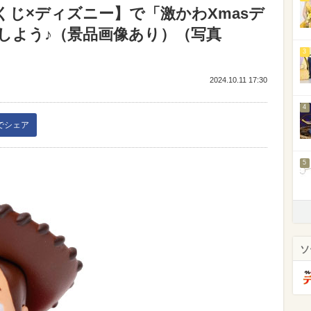
yくじ×ディズニー】で「激かわXmasデ
Tしよう♪（景品画像あり）（写真
3
2024.10.11 17:30
4
kでシェア
5
ソ