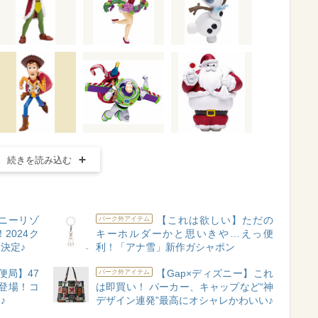
続きを読み込む
ニーリゾ
【これは欲しい】ただの
パーク外アイテム
2024ク
キーホルダーかと思いきや…えっ便
決定♪
利！「アナ雪」新作ガシャポン
便局】47
【Gap×ディズニー】これ
パーク外アイテム
登場！コ
は即買い！ パーカー、キャップなど“神
♪
デザイン連発”最高にオシャレかわいい♪