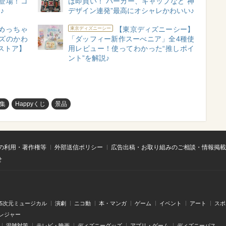
登場！コ
は即買い！ パーカー、キャップなど“神
♪
デザイン連発”最高にオシャレかわいい♪
めっちゃ
【東京ディズニーシー】
東京ディズニーシー
ズのかわ
「ダッフィー新作スーべニア」全4種使
ストア】
用レビュー！使ってわかった“推しポイ
ント”を解説♪
集
Happyくじ
景品
の利用・著作権等
外部送信ポリシー
広告出稿・お取り組みのご相談・情報掲載
せ
.5次元ミュージカル
演劇
ニコ動
本・マンガ
ゲーム
イベント
アート
スポ
レジャー
混雑対策
テレビ・映画
ディズニーグッズ
アプリ・ゲーム
ディズニーパス