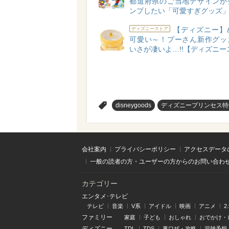
都道府県のご当地デザインが
ンプしたい「可愛すぎグッズ」
【ディズニー】
ディズニーストア
可愛い～！プーさん新作グッ
いさが凄いよ…!!【ディズニー
>
disneygoods
ディズニープリンセス特
会社案内
プライバシーポリシー
アクセスデータ
一般の読者の方・ユーザーの方からのお問い合わ
カテゴリー
エンタメ･テレビ
テレビ
音楽
V系
アイドル
映画
アニメ
2
ファミリー
家庭
子ども
おしゃれ
おでかけ・
ディズニー
TDL
TDS
裏ワザ・攻略
混雑予想