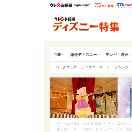
ウレぴあ総研
ハピママ*
ウレぴあ
ディ
TDR
海外ディズニー
テレビ・映画
パークグッズ
ディズニーストア
ツムツム
>
ディズニー特集 -ウレぴあ総研
ディズニーグッ
目指せコンプ！【Happyくじ×ディズニー】で「激