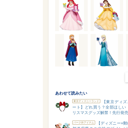
あわせて読みたい
【東京ディズ
東京ディズニーランド
ート】どれ買う？全部ほしい！
リスマスグッズ解禁！先行発売
【ディズニー×郵
パーク外アイテム