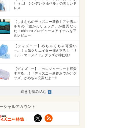
叶う…!「シンデレラ＆ベル」の美しいド
レス
【しまむらのディズニー新作】アナ雪エ
ルサの「激かわリュック」が優秀だっ
た！chiharuプロデュースアイテムを正
直レビュー
【ディズニー】めちゃくちゃ可愛い
～…！人気クリエイター描き下ろし『リ
トル・マーメイド』グッズが神仕様♪
【ディズニー】このレジャーシート可愛
すぎる…！「ディズニー新作おでかけグ
ッズ」がめちゃ充実だよー!!
続きを読み込む
ーシャルアカウント
X
RSS