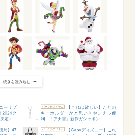
続きを読み込む
ニーリゾ
【これは欲しい】ただの
パーク外アイテム
2024ク
キーホルダーかと思いきや…えっ便
決定♪
利！「アナ雪」新作ガシャポン
便局】47
【Gap×ディズニー】これ
パーク外アイテム