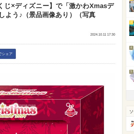
yくじ×ディズニー】で「激かわXmasデ
Tしよう♪（景品画像あり）（写真
3
2024.10.11 17:30
4
kでシェア
5
ソ