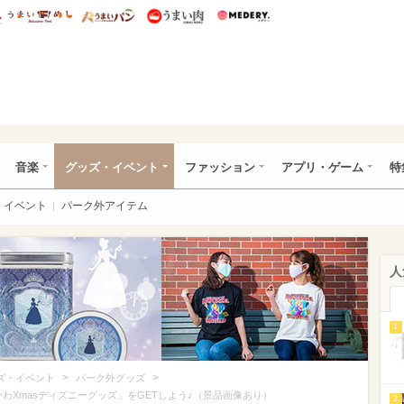
総研 ディズニー特集
mimot.
うまいめし
うまいパン
うまい肉
Medery.
ズニー特集 -ウレぴあ総研
音楽
グッズ・イベント
ファッション
アプリ・ゲーム
特
イベント
パーク外アイテム
人
1
>
>
ズ・イベント
パーク外グッズ
かわXmasディズニーグッズ」をGETしよう♪（景品画像あり）
2