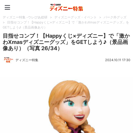
ディズニー特集 -ウレぴあ
ディズニー特集 -ウレぴあ総研
>
ディズニーグッズ・イベント
>
パーク外グッズ
>
目指せコンプ！【Happyくじ×ディズニー】で「激かわXmasディズニーグッズ」を
GETしよう♪（景品画像あり）
目指せコンプ！【Happyくじ×ディズニー】で「激か
わXmasディズニーグッズ」をGETしよう♪（景品画
像あり）（写真 26/34）
ディズニー特集
2024.10.11 17:30