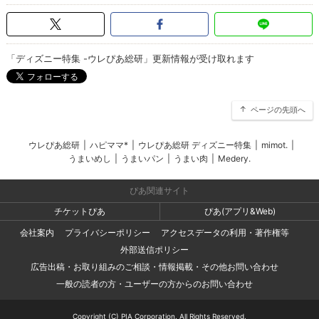
「ディズニー特集 -ウレぴあ総研」更新情報が受け取れます
ページの先頭へ
ウレぴあ総研
|
ハピママ*
|
ウレぴあ総研 ディズニー特集
|
mimot.
|
うまいめし
|
うまいパン
|
うまい肉
|
Medery.
ぴあ関連サイト
チケットぴあ
ぴあ(アプリ&Web)
会社案内
プライバシーポリシー
アクセスデータの利用・著作権等
外部送信ポリシー
広告出稿・お取り組みのご相談・情報掲載・その他お問い合わせ
一般の読者の方・ユーザーの方からのお問い合わせ
Copyright (C) PIA Corporation. All Rights Reserved.