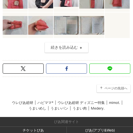
続きを読み込む
ページの先頭へ
ウレぴあ総研
|
ハピママ*
|
ウレぴあ総研 ディズニー特集
|
mimot.
|
うまいめし
|
うまいパン
|
うまい肉
|
Medery.
ぴあ関連サイト
チケットぴあ
ぴあ(アプリ&Web)