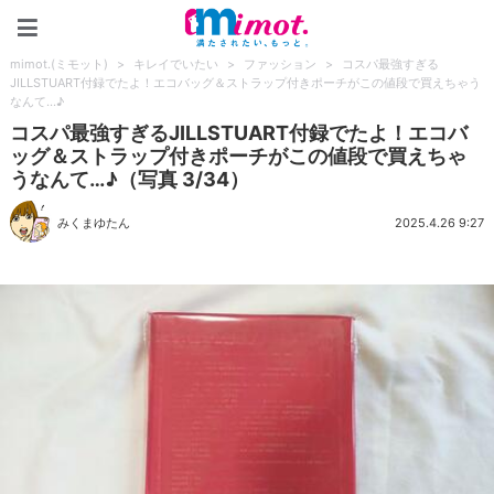
mimot.(ミモット)
mimot.(ミモット)
>
キレイでいたい
>
ファッション
>
コスパ最強すぎる
JILLSTUART付録でたよ！エコバッグ＆ストラップ付きポーチがこの値段で買えちゃう
なんて…♪
コスパ最強すぎるJILLSTUART付録でたよ！エコバ
ッグ＆ストラップ付きポーチがこの値段で買えちゃ
うなんて…♪（写真 3/34）
みくまゆたん
2025.4.26 9:27