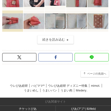
続きを読み込む
ページの先頭へ
ウレぴあ総研
|
ハピママ*
|
ウレぴあ総研 ディズニー特集
|
mimot.
|
うまいめし
|
うまいパン
|
うまい肉
|
Medery.
ぴあ関連サイト
チケットぴあ
ぴあ(アプリ&Web)