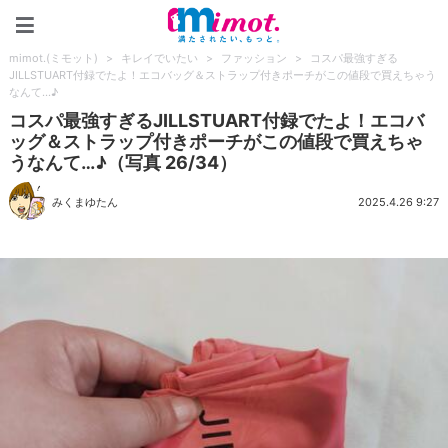
mimot.(ミモット)
mimot.(ミモット)
>
キレイでいたい
>
ファッション
>
コスパ最強すぎる
JILLSTUART付録でたよ！エコバッグ＆ストラップ付きポーチがこの値段で買えちゃう
なんて…♪
コスパ最強すぎるJILLSTUART付録でたよ！エコバ
ッグ＆ストラップ付きポーチがこの値段で買えちゃ
うなんて…♪（写真 26/34）
みくまゆたん
2025.4.26 9:27