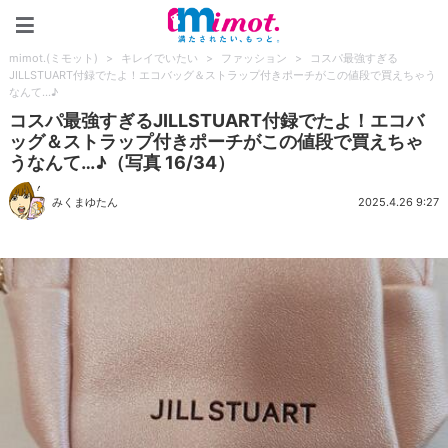
mimot.(ミモット)
mimot.(ミモット)
>
キレイでいたい
>
ファッション
>
コスパ最強すぎる
JILLSTUART付録でたよ！エコバッグ＆ストラップ付きポーチがこの値段で買えちゃう
なんて…♪
コスパ最強すぎるJILLSTUART付録でたよ！エコバ
ッグ＆ストラップ付きポーチがこの値段で買えちゃ
うなんて…♪（写真 16/34）
みくまゆたん
2025.4.26 9:27