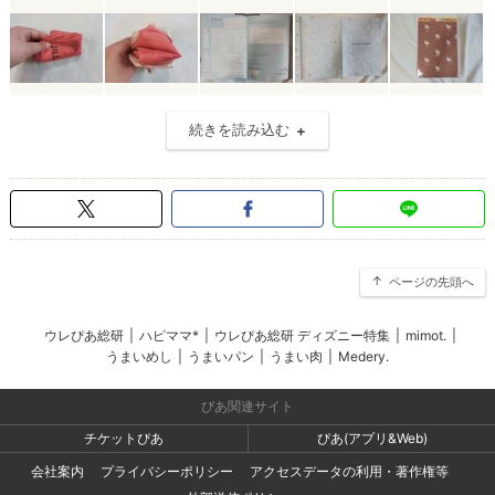
続きを読み込む
ページの先頭へ
ウレぴあ総研
|
ハピママ*
|
ウレぴあ総研 ディズニー特集
|
mimot.
|
うまいめし
|
うまいパン
|
うまい肉
|
Medery.
ぴあ関連サイト
チケットぴあ
ぴあ(アプリ&Web)
会社案内
プライバシーポリシー
アクセスデータの利用・著作権等