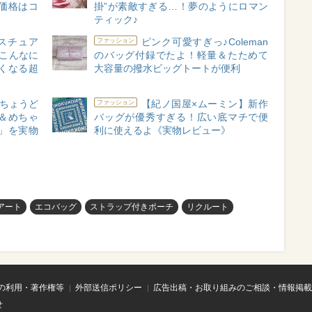
価格はコ
掛”が素敵すぎる…！夢のようにロマン
ティック♪
スチュア
ピンク可愛すぎっ♪Coleman
ファッション
こんなに
のバッグ付録でたよ！軽量＆たためて
くなる超
大容量の撥水ビッグトートが便利
ちょうど
【紀ノ国屋×ムーミン】新作
ファッション
＆めちゃ
バッグが優秀すぎる！広い底マチで便
」を実物
利に使えるよ《実物レビュー》
アート
エコバッグ
ストラップ付きポーチ
リクルート
の利用・著作権等
外部送信ポリシー
広告出稿・お取り組みのご相談・情報掲載
せ