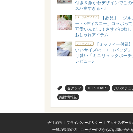
付き＆激かわデザインでこの
スパ良すぎる～♪
【必見】「ジル
パーク外アイテム
ート×ディズニー」コラボって
可愛いんだ…！さすがに欲し
おしゃれアイテム
【ミッフィー付録】
ファッション
いいサイズの「エコバッグ」
可愛い「ミニリュックポーチ
レビュー♪
>
ゼクシィ
JILLSTUART
ジルスチュ
結婚情報誌
会社案内
プライバシーポリシー
アクセスデータ
一般の読者の方・ユーザーの方からのお問い合わ