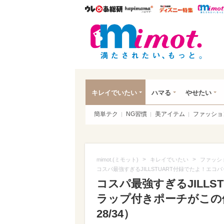
ウレぴあ総研
ハピママ*
ウレぴあ
mim
キレイでいたい
ハマる
やせたい
簡単テク
NG習慣
美アイテム
ファッショ
>
>
mimot.(ミモット)
キレイでいたい
ファッシ
コスパ最強すぎるJILLSTUART付録でたよ！エ
コスパ最強すぎるJILL
ラップ付きポーチがこの
28/34）