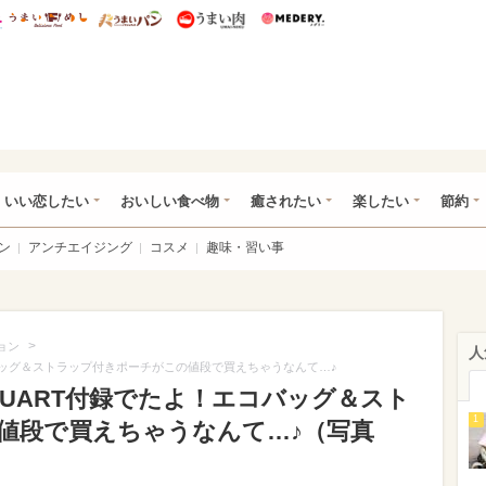
総研 ディズニー特集
mimot.
うまいめし
うまいパン
うまい肉
Medery.
ot.(ミモット)
いい恋したい
おいしい食べ物
癒されたい
楽したい
節約
ン
アンチエイジング
コスメ
趣味・習い事
>
ョン
人
コバッグ＆ストラップ付きポーチがこの値段で買えちゃうなんて…♪
STUART付録でたよ！エコバッグ＆スト
1
値段で買えちゃうなんて…♪（写真