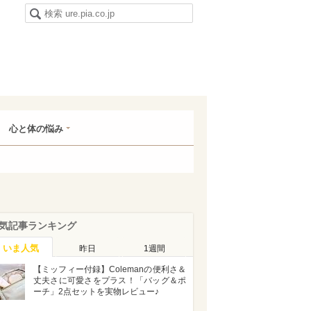
心と体の悩み
気記事ランキング
いま人気
昨日
1週間
【ミッフィー付録】Colemanの便利さ＆
丈夫さに可愛さをプラス！「バッグ＆ポ
ーチ」2点セットを実物レビュー♪