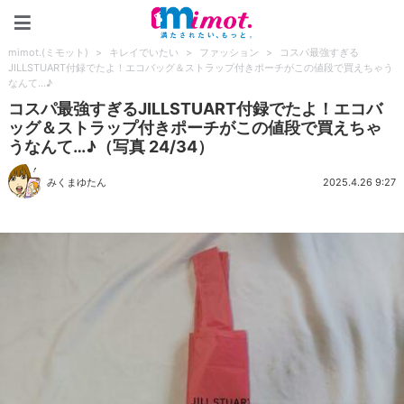
mimot.(ミモット)
mimot.(ミモット)
>
キレイでいたい
>
ファッション
>
コスパ最強すぎる
JILLSTUART付録でたよ！エコバッグ＆ストラップ付きポーチがこの値段で買えちゃう
なんて…♪
コスパ最強すぎるJILLSTUART付録でたよ！エコバ
ッグ＆ストラップ付きポーチがこの値段で買えちゃ
うなんて…♪（写真 24/34）
みくまゆたん
2025.4.26 9:27