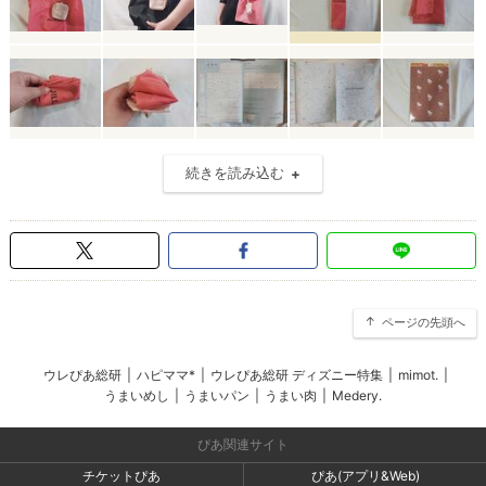
続きを読み込む
ページの先頭へ
ウレぴあ総研
|
ハピママ*
|
ウレぴあ総研 ディズニー特集
|
mimot.
|
うまいめし
|
うまいパン
|
うまい肉
|
Medery.
ぴあ関連サイト
チケットぴあ
ぴあ(アプリ&Web)