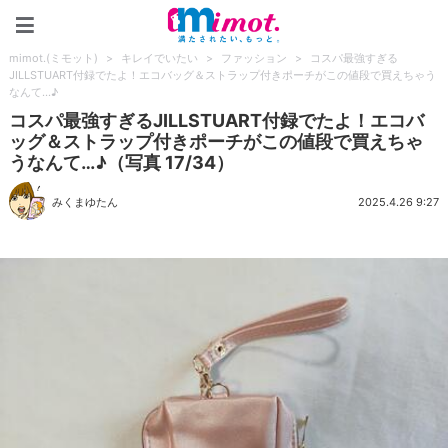
mimot.(ミモット)
mimot.(ミモット)
>
キレイでいたい
>
ファッション
>
コスパ最強すぎる
JILLSTUART付録でたよ！エコバッグ＆ストラップ付きポーチがこの値段で買えちゃう
なんて…♪
コスパ最強すぎるJILLSTUART付録でたよ！エコバ
ッグ＆ストラップ付きポーチがこの値段で買えちゃ
うなんて…♪（写真 17/34）
みくまゆたん
2025.4.26 9:27