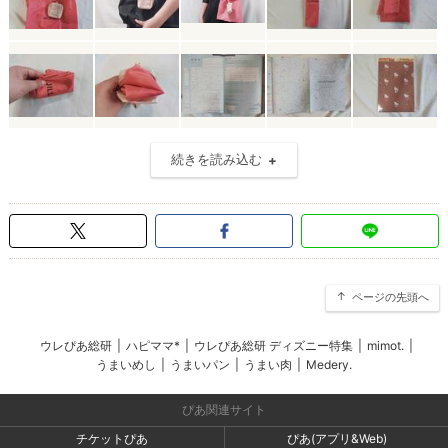
続きを読み込む
ページの先頭へ
ウレぴあ総研
|
ハピママ*
|
ウレぴあ総研 ディズニー特集
|
mimot.
|
うまいめし
|
うまいパン
|
うまい肉
|
Medery.
ぴあ関連サイト
チケットぴあ
ぴあ(アプリ&Web)