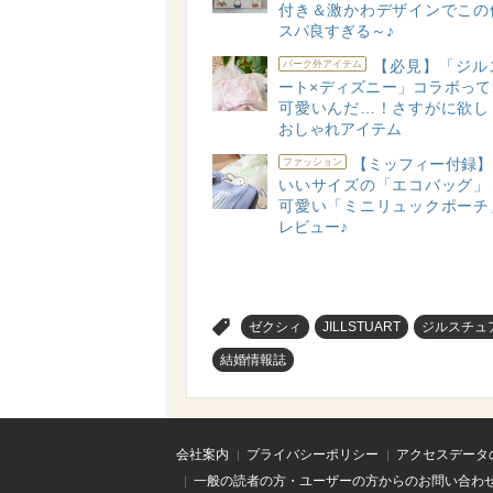
付き＆激かわデザインでこの
スパ良すぎる～♪
【必見】「ジル
パーク外アイテム
ート×ディズニー」コラボって
可愛いんだ…！さすがに欲し
おしゃれアイテム
【ミッフィー付録】
ファッション
いいサイズの「エコバッグ」
可愛い「ミニリュックポーチ
レビュー♪
>
ゼクシィ
JILLSTUART
ジルスチュ
結婚情報誌
会社案内
プライバシーポリシー
アクセスデータ
一般の読者の方・ユーザーの方からのお問い合わ