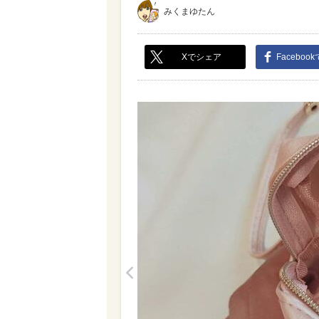
みくまゆたん
Xでシェア
Faceboo
<