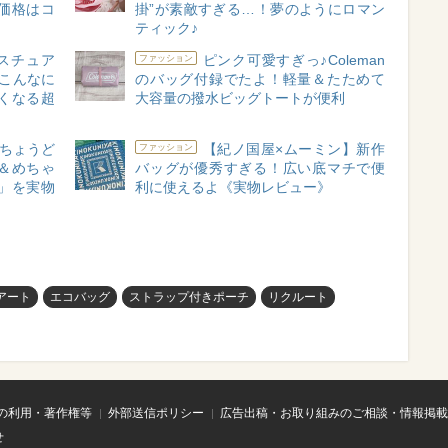
価格はコ
掛”が素敵すぎる…！夢のようにロマン
ティック♪
スチュア
ピンク可愛すぎっ♪Coleman
ファッション
こんなに
のバッグ付録でたよ！軽量＆たためて
くなる超
大容量の撥水ビッグトートが便利
ちょうど
【紀ノ国屋×ムーミン】新作
ファッション
＆めちゃ
バッグが優秀すぎる！広い底マチで便
」を実物
利に使えるよ《実物レビュー》
アート
エコバッグ
ストラップ付きポーチ
リクルート
の利用・著作権等
外部送信ポリシー
広告出稿・お取り組みのご相談・情報掲載
せ