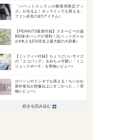
「パペットスンスンの郵便局限定グッ
ズ」が出るよ！オンラインでも買える、
ファン必見の全5アイテム♪
【PEANUTS最新付録】スヌーピーの超
BIG保冷バッグが便利！2Lペットボトル
が4本入るESSE史上最大級の大容量♪
【ミッフィー付録】ちょうどいいサイズ
の「エコバッグ」＆めちゃ可愛い「ミニ
リュックポーチ」を実物レビュー♪
ローソンやドンキでも買える！ちいかわ
新作食玩が想像以上にすごかった…！実
物レビュー♪
続きを読み込む
>