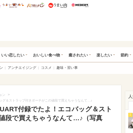
総研 ディズニー特集
mimot.
うまいめし
うまいパン
うまい肉
Medery.
ot.(ミモット)
いい恋したい
おいしい食べ物
癒されたい
楽したい
節約
ン
アンチエイジング
コスメ
趣味・習い事
>
ョン
人
コバッグ＆ストラップ付きポーチがこの値段で買えちゃうなんて…♪
STUART付録でたよ！エコバッグ＆スト
1
値段で買えちゃうなんて…♪（写真