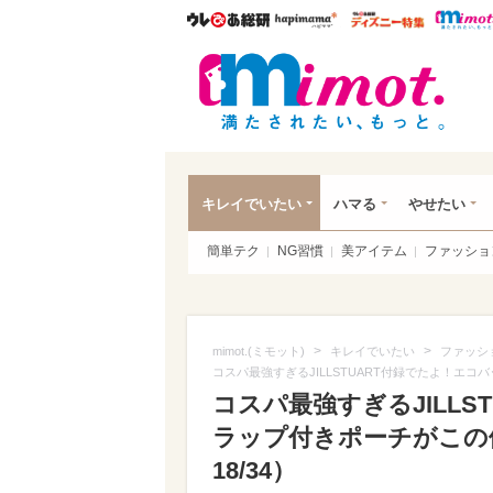
ウレぴあ総研
ハピママ*
ウレぴあ
mim
キレイでいたい
ハマる
やせたい
簡単テク
NG習慣
美アイテム
ファッショ
>
>
mimot.(ミモット)
キレイでいたい
ファッシ
コスパ最強すぎるJILLSTUART付録でたよ！エ
コスパ最強すぎるJILL
ラップ付きポーチがこの
18/34）