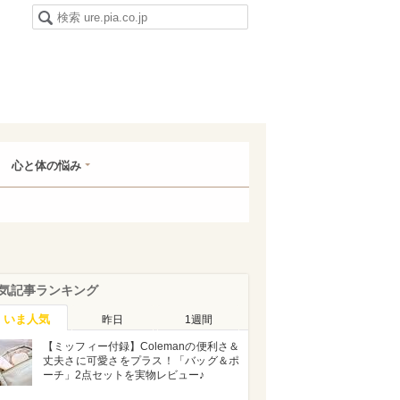
心と体の悩み
気記事ランキング
いま人気
昨日
1週間
【ミッフィー付録】Colemanの便利さ＆
丈夫さに可愛さをプラス！「バッグ＆ポ
ーチ」2点セットを実物レビュー♪