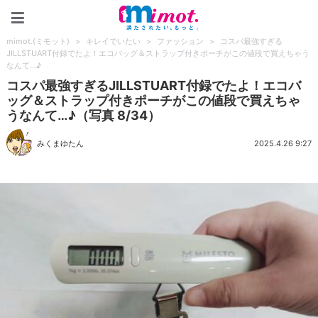
mimot.(ミモット)
mimot.(ミモット)
>
キレイでいたい
>
ファッション
>
コスパ最強すぎる
JILLSTUART付録でたよ！エコバッグ＆ストラップ付きポーチがこの値段で買えちゃう
なんて…♪
コスパ最強すぎるJILLSTUART付録でたよ！エコバ
ッグ＆ストラップ付きポーチがこの値段で買えちゃ
うなんて…♪（写真 8/34）
みくまゆたん
2025.4.26 9:27