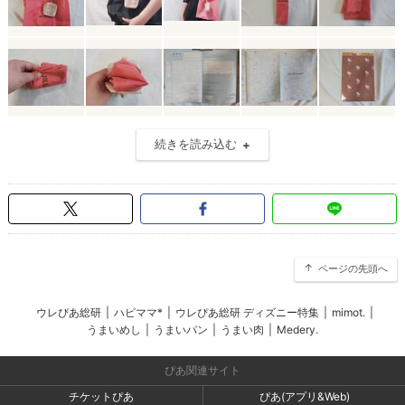
続きを読み込む
ページの先頭へ
ウレぴあ総研
|
ハピママ*
|
ウレぴあ総研 ディズニー特集
|
mimot.
|
うまいめし
|
うまいパン
|
うまい肉
|
Medery.
ぴあ関連サイト
チケットぴあ
ぴあ(アプリ&Web)