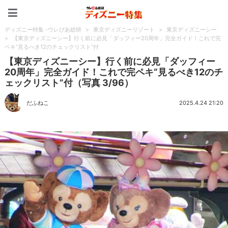
ディズニー特集 -ウレぴあ
ディズニー特集 -ウレぴあ総研
>
東京ディズニーリゾート
>
東京ディズニーシー
>
【東京ディズニーシー】行く前に必見「ダッフィー20周年」完全ガイド！これで完
ペキ“見るべき12のチェックリスト”付
【東京ディズニーシー】行く前に必見「ダッフィー
20周年」完全ガイド！これで完ペキ“見るべき12のチ
ェックリスト”付（写真 3/96）
だふねこ
2025.4.24 21:20