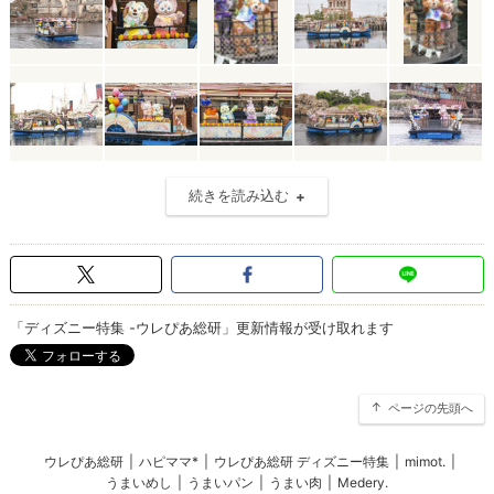
続きを読み込む
「ディズニー特集 -ウレぴあ総研」更新情報が受け取れます
ページの先頭へ
ウレぴあ総研
|
ハピママ*
|
ウレぴあ総研 ディズニー特集
|
mimot.
|
うまいめし
|
うまいパン
|
うまい肉
|
Medery.