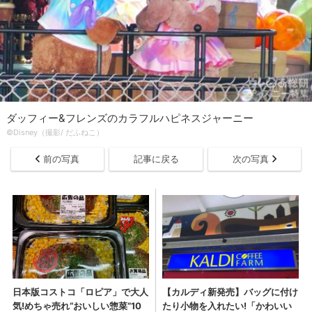
ダッフィー&フレンズのカラフルハピネスジャーニー
©Disney（撮影/ だふねこ）
前の写真
記事に戻る
次の写真