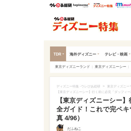
ウレぴあ総研
ハピママ*
ウレぴあ
ディ
TDR
海外ディズニー
テレビ・映画
東京ディズニーランド
東京ディズニーシー
>
ディズニー特集 -ウレぴあ総研
東京ディズニー
【東京ディズニーシー】行く前に必見「ダッフィー2
【東京ディズニーシー】
全ガイド！これで完ペキ“
真 4/96）
だふねこ