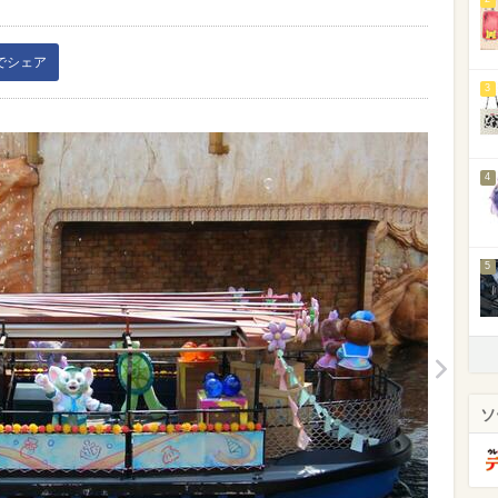
kでシェア
3
4
5
ソ