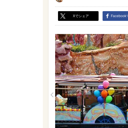
Xでシェア
Faceboo
<