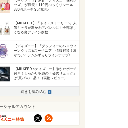
【キャンドゥ】新作「ディズニー便利グ
ッズ」が激安！110円ぷっくりシール、
330円ポーチなど充実♪
【MILKFED.】『トイ・ストーリー5』人
気キャラが激かわアパレルに！全部ほし
くなる良デザイン多数
【ディズニー】「ダッフィーのハロウィ
ーングッズ&スーベニア」情報解禁！激
かわアイテムがずらりラインナップ♪
【MILKFED.×ディズニー】激かわポーチ
付き！しっかり収納の「優秀リュック」
は“買い”の一品！（実物レビュー）
続きを読み込む
>
ーシャルアカウント
X
RSS