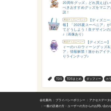
20周年グッズ」どれ買えばい
べきおすすめグッズをマニア
説！
【ディズニー
東京ディズニーランド
報】「2025夏スーベニア」
てどうしよう！良デザインの
♪（画像あり）
【ディズニー】
東京ディズニーシー
ィーのハロウィーングッズ&
ア」情報解禁！激かわアイテ
りラインナップ♪
>
TDS
TDSまとめ
ダッフィー
カ
会社案内
プライバシーポリシー
アクセスデータ
一般の読者の方・ユーザーの方からのお問い合わ