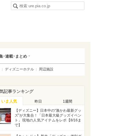
集･連載･まとめ
ディズニーホテル
周辺施設
気記事ランキング
いま人気
昨日
1週間
【ディズニー】日本中の“激かわ最新グッ
ズ”が大集合！「日本最大級グッズイベン
ト」現地の人気アイテムをレポ【8/16ま
で】