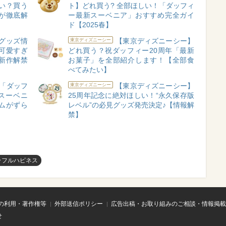
い？買う
ト】どれ買う? 全部ほしい！「ダッフィ
が徹底解
ー最新スーベニア」おすすめ完全ガイ
ド【2025春】
グッズ情
【東京ディズニーシー】
東京ディズニーシー
が可愛すぎ
どれ買う？祝ダッフィー20周年「最新
新作解禁
お菓子」を全部紹介します！【全部食
べてみたい】
「ダッフ
【東京ディズニーシー】
東京ディズニーシー
スーベニ
25周年記念に絶対ほしい！“永久保存版
ムがずら
レベル”の必見グッズ発売決定♪【情報解
禁】
ラフルハピネス
の利用・著作権等
外部送信ポリシー
広告出稿・お取り組みのご相談・情報掲載
せ