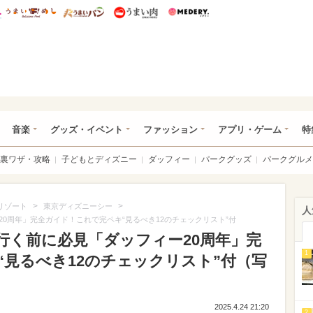
総研 ディズニー特集
mimot.
うまいめし
うまいパン
うまい肉
Medery.
ズニー特集 -ウレぴあ総研
音楽
グッズ・イベント
ファッション
アプリ・ゲーム
特
裏ワザ・攻略
子どもとディズニー
ダッフィー
パークグッズ
パークグルメ
>
>
リゾート
東京ディズニーシー
人
0周年」完全ガイド！これで完ペキ“見るべき12のチェックリスト”付
行く前に必見「ダッフィー20周年」完
1
見るべき12のチェックリスト”付（写
2025.4.24 21:20
2