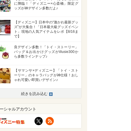
に降臨！「ディズニー×心斎橋」限定グ
ッズが神デザイン多数だよ♪
【ディズニー】日本中の“激かわ最新グッ
ズ”が大集合！「日本最大級グッズイベン
ト」現地の人気アイテムをレポ【8/16ま
で】
良デザイン多数！「トイ・ストーリー」
バッグ＆お出かけグッズがillusie300か
ら多数ラインナップ♪
【サマンサ×ディズニー】「トイ・スト
ーリー」のキャラバッグが神仕様！おし
ゃれ可愛い即買いデザイン♪
続きを読み込む
>
ーシャルアカウント
X
RSS