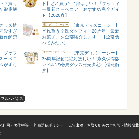
い？買う
ト】どれ買う? 全部ほしい！「ダッフィ
が徹底解
ー最新スーベニア」おすすめ完全ガイ
ド【2025春】
グッズ情
【東京ディズニーシー】
東京ディズニーシー
が可愛すぎ
どれ買う？祝ダッフィー20周年「最新
新作解禁
お菓子」を全部紹介します！【全部食
べてみたい】
「ダッフ
【東京ディズニーシー】
東京ディズニーシー
スーベニ
25周年記念に絶対ほしい！“永久保存版
ムがずら
レベル”の必見グッズ発売決定♪【情報解
禁】
ラフルハピネス
の利用・著作権等
外部送信ポリシー
広告出稿・お取り組みのご相談・情報掲載
せ