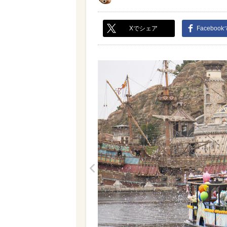
Xでシェア
Faceboo
<