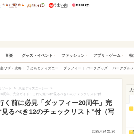
総研 ディズニー特集
mimot.
うまいめし
うまいパン
うまい肉
Medery.
ズニー特集 -ウレぴあ総研
音楽
グッズ・イベント
ファッション
アプリ・ゲーム
特
裏ワザ・攻略
子どもとディズニー
ダッフィー
パークグッズ
パークグルメ
>
>
リゾート
東京ディズニーシー
人
0周年」完全ガイド！これで完ペキ“見るべき12のチェックリスト”付
行く前に必見「ダッフィー20周年」完
1
見るべき12のチェックリスト”付（写
2025.4.24 21:20
2