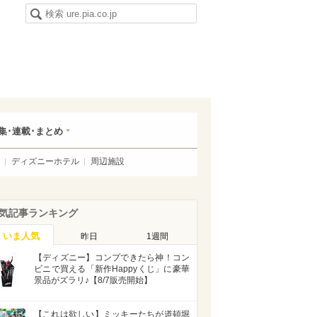
集･連載･まとめ
ディズニーホテル
周辺施設
気記事ランキング
いま人気
昨日
1週間
【ディズニー】コンプできたら神！コン
ビニで買える「新作Happyくじ」に豪華
景品がズラリ♪【8/7販売開始】
【これは欲しい】ミッキーたちが道頓堀