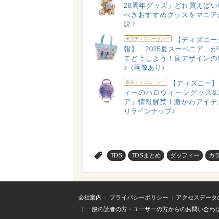
20周年グッズ」どれ買えばい
べきおすすめグッズをマニア
説！
【ディズニー
東京ディズニーランド
報】「2025夏スーベニア」
てどうしよう！良デザインの
♪（画像あり）
【ディズニー】
東京ディズニーシー
ィーのハロウィーングッズ&
ア」情報解禁！激かわアイテ
りラインナップ♪
>
TDS
TDSまとめ
ダッフィー
カ
会社案内
プライバシーポリシー
アクセスデータ
一般の読者の方・ユーザーの方からのお問い合わ