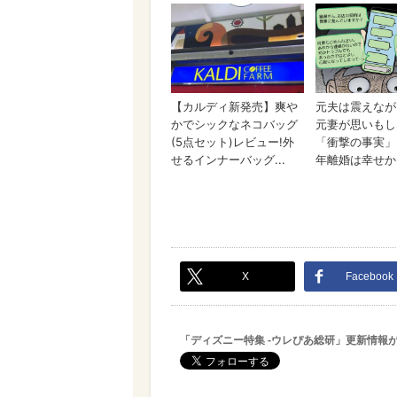
X
Facebook
「ディズニー特集 -ウレぴあ総研」更新情報