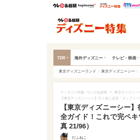
ウレぴあ総研
ハピママ*
ウレぴあ
ディ
TDR
海外ディズニー
テレビ・映画
東京ディズニーランド
東京ディズニーシー
>
ディズニー特集 -ウレぴあ総研
東京ディズニー
【東京ディズニーシー】行く前に必見「ダッフィー2
【東京ディズニーシー】
全ガイド！これで完ペキ“
真 21/96）
だふねこ