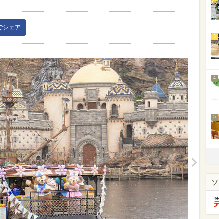
kでシェア
3
4
5
ソ