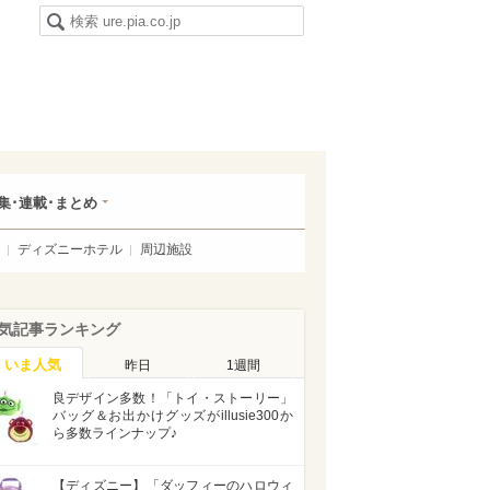
集･連載･まとめ
ディズニーホテル
周辺施設
気記事ランキング
いま人気
昨日
1週間
良デザイン多数！「トイ・ストーリー」
バッグ＆お出かけグッズがillusie300か
ら多数ラインナップ♪
【ディズニー】「ダッフィーのハロウィ