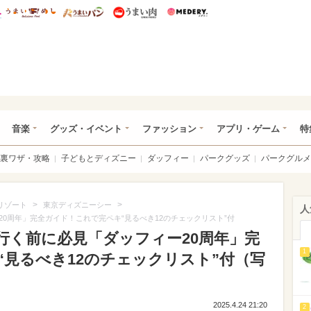
総研 ディズニー特集
mimot.
うまいめし
うまいパン
うまい肉
Medery.
ズニー特集 -ウレぴあ総研
音楽
グッズ・イベント
ファッション
アプリ・ゲーム
特
裏ワザ・攻略
子どもとディズニー
ダッフィー
パークグッズ
パークグルメ
>
>
リゾート
東京ディズニーシー
人
0周年」完全ガイド！これで完ペキ“見るべき12のチェックリスト”付
行く前に必見「ダッフィー20周年」完
1
見るべき12のチェックリスト”付（写
2025.4.24 21:20
2