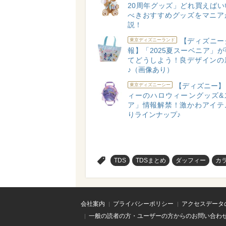
20周年グッズ」どれ買えばい
べきおすすめグッズをマニア
説！
【ディズニー
東京ディズニーランド
報】「2025夏スーベニア」
てどうしよう！良デザインの
♪（画像あり）
【ディズニー】
東京ディズニーシー
ィーのハロウィーングッズ&
ア」情報解禁！激かわアイテ
りラインナップ♪
>
TDS
TDSまとめ
ダッフィー
カ
会社案内
プライバシーポリシー
アクセスデータ
一般の読者の方・ユーザーの方からのお問い合わ