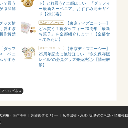
い？買う
ト】どれ買う? 全部ほしい！「ダッフィ
が徹底解
ー最新スーベニア」おすすめ完全ガイ
ド【2025春】
グッズ情
【東京ディズニーシー】
東京ディズニーシー
が可愛すぎ
どれ買う？祝ダッフィー20周年「最新
新作解禁
お菓子」を全部紹介します！【全部食
べてみたい】
「ダッフ
【東京ディズニーシー】
東京ディズニーシー
スーベニ
25周年記念に絶対ほしい！“永久保存版
ムがずら
レベル”の必見グッズ発売決定♪【情報解
禁】
ラフルハピネス
の利用・著作権等
外部送信ポリシー
広告出稿・お取り組みのご相談・情報掲載
せ