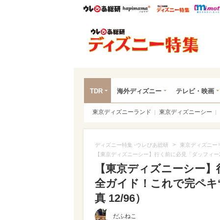
ウレぴあ総研
ハピママ*
ウレぴあ
ディ
TDR
海外ディズニー
テレビ・映画
東京ディズニーランド
東京ディズニーシー
>
ディズニー特集 -ウレぴあ総研
東京ディズニー
【東京ディズニーシー】行く前に必見「ダッフィー2
【東京ディズニーシー】
全ガイド！これで完ペキ“
真 12/96）
だふねこ