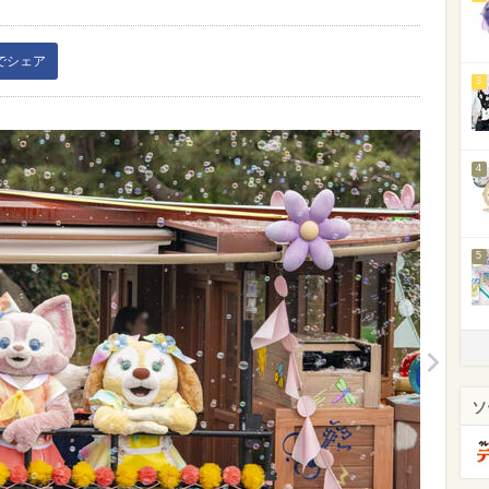
kでシェア
3
4
5
ソ