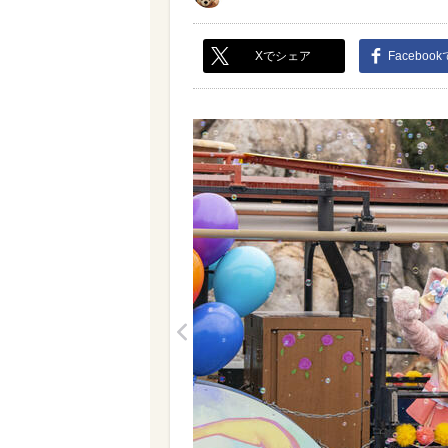
Xでシェア
Faceboo
<