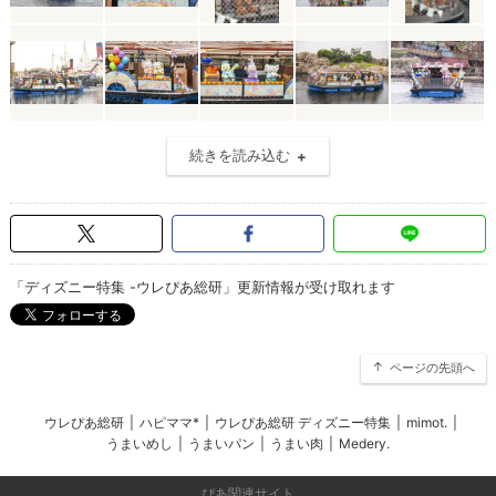
続きを読み込む
「ディズニー特集 -ウレぴあ総研」更新情報が受け取れます
ページの先頭へ
ウレぴあ総研
|
ハピママ*
|
ウレぴあ総研 ディズニー特集
|
mimot.
|
うまいめし
|
うまいパン
|
うまい肉
|
Medery.
ぴあ関連サイト