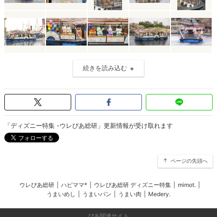
続きを読み込む
「ディズニー特集 -ウレぴあ総研」更新情報が受け取れます
ページの先頭へ
ウレぴあ総研
|
ハピママ*
|
ウレぴあ総研 ディズニー特集
|
mimot.
|
うまいめし
|
うまいパン
|
うまい肉
|
Medery.
ぴあ関連サイト