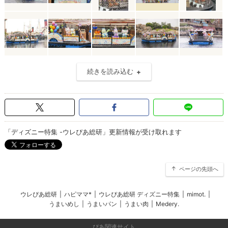
続きを読み込む
「ディズニー特集 -ウレぴあ総研」更新情報が受け取れます
ページの先頭へ
ウレぴあ総研
|
ハピママ*
|
ウレぴあ総研 ディズニー特集
|
mimot.
|
うまいめし
|
うまいパン
|
うまい肉
|
Medery.
ぴあ関連サイト