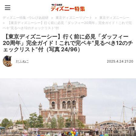
ディズニー特集 -ウレぴあ
ディズニー特集 -ウレぴあ総研
>
東京ディズニーリゾート
>
東京ディズニーシー
>
【東京ディズニーシー】行く前に必見「ダッフィー20周年」完全ガイド！これで完
ペキ“見るべき12のチェックリスト”付
【東京ディズニーシー】行く前に必見「ダッフィー
20周年」完全ガイド！これで完ペキ“見るべき12のチ
ェックリスト”付（写真 24/96）
だふねこ
2025.4.24 21:20