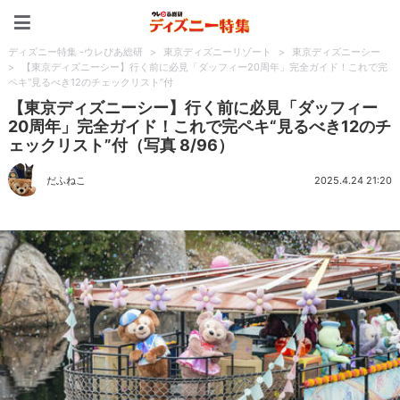
ディズニー特集 -ウレぴあ
ディズニー特集 -ウレぴあ総研
>
東京ディズニーリゾート
>
東京ディズニーシー
>
【東京ディズニーシー】行く前に必見「ダッフィー20周年」完全ガイド！これで完
ペキ“見るべき12のチェックリスト”付
【東京ディズニーシー】行く前に必見「ダッフィー
20周年」完全ガイド！これで完ペキ“見るべき12のチ
ェックリスト”付（写真 8/96）
だふねこ
2025.4.24 21:20