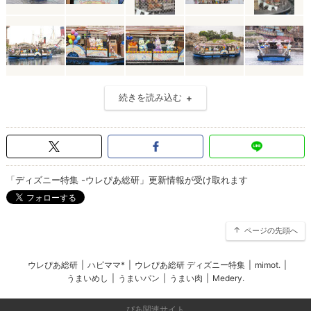
続きを読み込む
「ディズニー特集 -ウレぴあ総研」更新情報が受け取れます
ページの先頭へ
ウレぴあ総研
|
ハピママ*
|
ウレぴあ総研 ディズニー特集
|
mimot.
|
うまいめし
|
うまいパン
|
うまい肉
|
Medery.
ぴあ関連サイト