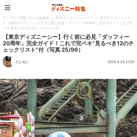
ディズニー特集 -ウレぴあ
ディズニー特集 -ウレぴあ総研
>
東京ディズニーリゾート
>
東京ディズニーシー
>
【東京ディズニーシー】行く前に必見「ダッフィー20周年」完全ガイド！これで完
ペキ“見るべき12のチェックリスト”付
【東京ディズニーシー】行く前に必見「ダッフィー
20周年」完全ガイド！これで完ペキ“見るべき12のチ
ェックリスト”付（写真 25/96）
だふねこ
2025.4.24 21:20