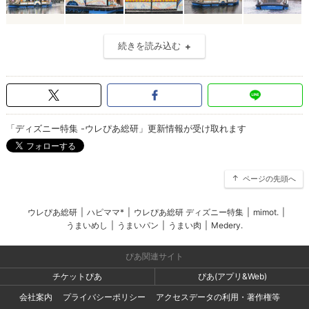
続きを読み込む
「ディズニー特集 -ウレぴあ総研」更新情報が受け取れます
ページの先頭へ
ウレぴあ総研
|
ハピママ*
|
ウレぴあ総研 ディズニー特集
|
mimot.
|
うまいめし
|
うまいパン
|
うまい肉
|
Medery.
ぴあ関連サイト
チケットぴあ
ぴあ(アプリ&Web)
会社案内
プライバシーポリシー
アクセスデータの利用・著作権等