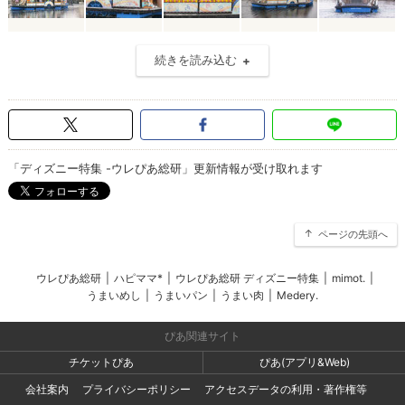
続きを読み込む
「ディズニー特集 -ウレぴあ総研」更新情報が受け取れます
ページの先頭へ
ウレぴあ総研
|
ハピママ*
|
ウレぴあ総研 ディズニー特集
|
mimot.
|
うまいめし
|
うまいパン
|
うまい肉
|
Medery.
ぴあ関連サイト
チケットぴあ
ぴあ(アプリ&Web)
会社案内
プライバシーポリシー
アクセスデータの利用・著作権等