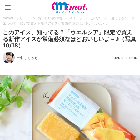
mimot.(ミモット)
mimot.(ミモット)
>
おいしい食べ物
>
スイーツ
>
このアイス、知ってる？「ウ
エルシア」限定で買える新作アイスが常備必須なほどおいしいよ～♪
このアイス、知ってる？「ウエルシア」限定で買え
る新作アイスが常備必須なほどおいしいよ～♪（写真
10/18）
伊東 ししゃも
2025.6.15 15:15