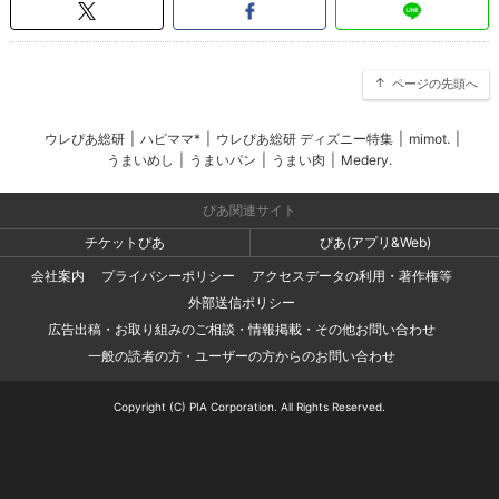
ページの先頭へ
ウレぴあ総研
|
ハピママ*
|
ウレぴあ総研 ディズニー特集
|
mimot.
|
うまいめし
|
うまいパン
|
うまい肉
|
Medery.
ぴあ関連サイト
チケットぴあ
ぴあ(アプリ&Web)
会社案内
プライバシーポリシー
アクセスデータの利用・著作権等
外部送信ポリシー
広告出稿・お取り組みのご相談・情報掲載・その他お問い合わせ
一般の読者の方・ユーザーの方からのお問い合わせ
Copyright (C) PIA Corporation. All Rights Reserved.