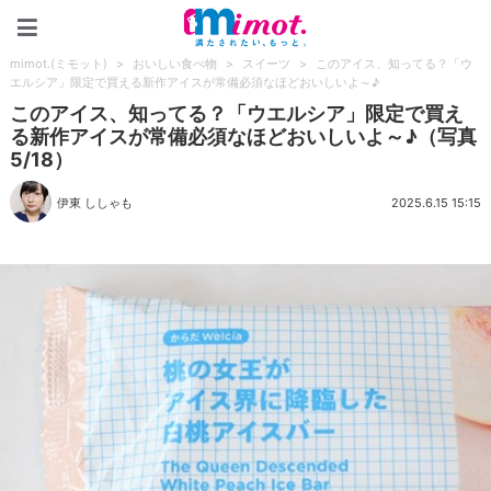
mimot.(ミモット)
mimot.(ミモット)
>
おいしい食べ物
>
スイーツ
>
このアイス、知ってる？「ウ
エルシア」限定で買える新作アイスが常備必須なほどおいしいよ～♪
このアイス、知ってる？「ウエルシア」限定で買え
る新作アイスが常備必須なほどおいしいよ～♪（写真
5/18）
伊東 ししゃも
2025.6.15 15:15