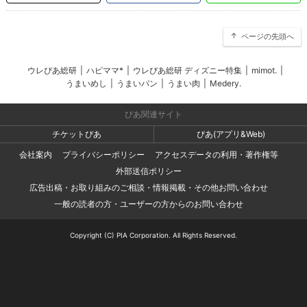
ページの先頭へ
ウレぴあ総研
|
ハピママ*
|
ウレぴあ総研 ディズニー特集
|
mimot.
|
うまいめし
|
うまいパン
|
うまい肉
|
Medery.
ぴあ関連サイト
チケットぴあ
ぴあ(アプリ&Web)
会社案内
プライバシーポリシー
アクセスデータの利用・著作権等
外部送信ポリシー
広告出稿・お取り組みのご相談・情報掲載・その他お問い合わせ
一般の読者の方・ユーザーの方からのお問い合わせ
Copyright (C) PIA Corporation. All Rights Reserved.