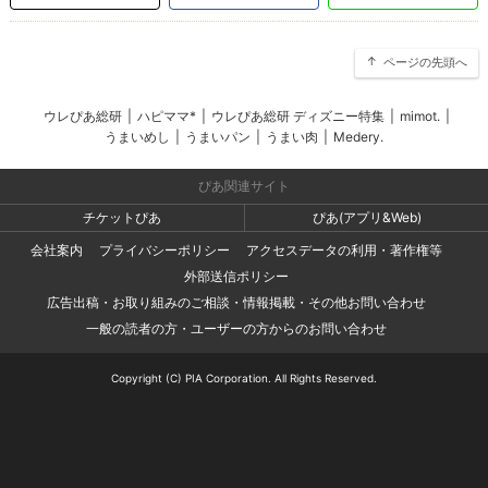
ページの先頭へ
ウレぴあ総研
|
ハピママ*
|
ウレぴあ総研 ディズニー特集
|
mimot.
|
うまいめし
|
うまいパン
|
うまい肉
|
Medery.
ぴあ関連サイト
チケットぴあ
ぴあ(アプリ&Web)
会社案内
プライバシーポリシー
アクセスデータの利用・著作権等
外部送信ポリシー
広告出稿・お取り組みのご相談・情報掲載・その他お問い合わせ
一般の読者の方・ユーザーの方からのお問い合わせ
Copyright (C) PIA Corporation. All Rights Reserved.