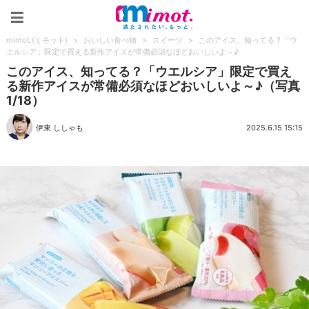
mimot.(ミモット)
mimot.(ミモット)
>
おいしい食べ物
>
スイーツ
>
このアイス、知ってる？「ウ
エルシア」限定で買える新作アイスが常備必須なほどおいしいよ～♪
このアイス、知ってる？「ウエルシア」限定で買え
る新作アイスが常備必須なほどおいしいよ～♪（写真
1/18）
伊東 ししゃも
2025.6.15 15:15