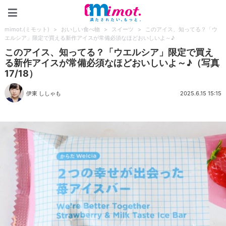
mimot.(ミモット)
mimot.(ミモット)
>
おいしい食べ物
>
スイーツ
>
このアイス、知ってる？「ウ
エルシア」限定で買える新作アイスが常備必須なほどおいしいよ～♪
このアイス、知ってる？「ウエルシア」限定で買え
る新作アイスが常備必須なほどおいしいよ～♪（写真
17/18）
伊東 ししゃも
2025.6.15 15:15