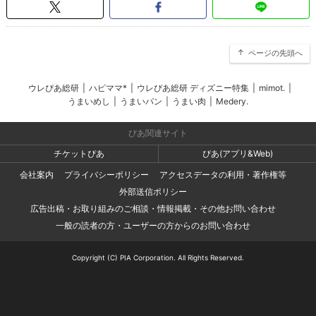
ページの先頭へ
ウレぴあ総研
|
ハピママ*
|
ウレぴあ総研 ディズニー特集
|
mimot.
|
うまいめし
|
うまいパン
|
うまい肉
|
Medery.
ぴあ関連サイト
チケットぴあ
ぴあ(アプリ&Web)
会社案内
プライバシーポリシー
アクセスデータの利用・著作権等
外部送信ポリシー
広告出稿・お取り組みのご相談・情報掲載・その他お問い合わせ
一般の読者の方・ユーザーの方からのお問い合わせ
Copyright (C) PIA Corporation. All Rights Reserved.