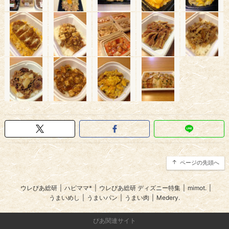
ページの先頭へ
ウレぴあ総研
|
ハピママ*
|
ウレぴあ総研 ディズニー特集
|
mimot.
|
うまいめし
|
うまいパン
|
うまい肉
|
Medery.
ぴあ関連サイト