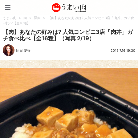
うまい肉
うまい肉
>
肉
>
豚肉
>
【肉】あなたの好みは? 人気コンビニ3店「肉丼」ガチ食
べ比べ【全16種】
【肉】あなたの好みは? 人気コンビニ3店「肉丼」ガ
チ食べ比べ【全16種】（写真 2/19）
岡田 愛香
2015.7.16 19:30