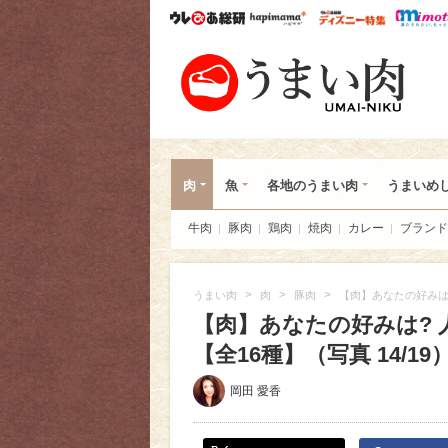
ウレぴあ総研
ハピママ*
ウレぴあ
うま
肉
魚
各地のうまい肉
うまいめ
牛肉
豚肉
鶏肉
焼肉
カレー
ブランド
>
>
>
うまい肉
肉
豚肉
【肉】あなたの好みは
【肉】あなたの好みは?
【全16種】（写真 14/19
岡田 愛香