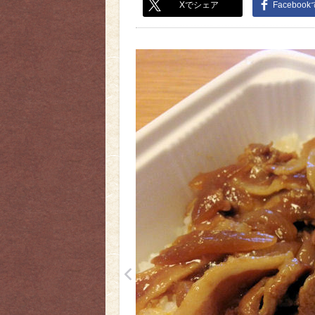
Xでシェア
Faceboo
<