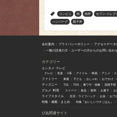
>
コンビニ
肉
肉丼
セブン-イレブ
ハンバーグ
親子丼
会社案内
プライバシーポリシー
アクセスデータ
一般の読者の方・ユーザーの方からのお問い合わ
カテゴリー
エンタメ･テレビ
テレビ
音楽
V系
アイドル
映画
アニメ
2
ファミリー
家庭
子ども
おしゃれ
おでかけ・
ディズニー
TDL
TDS
裏ワザ・攻略
混雑予想
グルメ･料理
スイーツ
食品
飲料
お菓子
お
ライフスタイル
生活・ライフハック
お金
おで
特集
・
連載
・
まとめ
特集『おいしいウチごはん』
ぴあ関連サイト