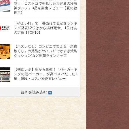
奨！「コストコで発見した大容量の冷凍
神グルメ」3品を実食レビュー【夏の救
世主】
「やよい軒」で一番売れてる定食ランキ
ング発表! 2位はから揚げ定食、1位はあ
の定番【TOP10】
【ハズレなし】コンビニで買える「鳥貴
族くじ」の賞品がヤバい！“でかすぎ焼鳥
クッション”など衝撃ラインナップ
【朝食レポ】朝から最強！「バーガーキ
ングの朝バーガー」が高コスパだった!!
量・値段・コスパを正直レビュー
続きを読み込む
>