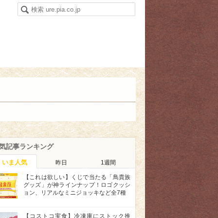
気記事ランキング
いま人気
昨日
1週間
【これは欲しい】くじで当たる「鳥貴族
グッズ」が神ラインナップ！ロゴクッシ
ョン、リアルなミニジョッキなど全7種
【コストコ実食】冷凍庫にストック推