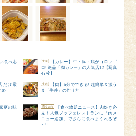
しい食べ応
【カレー】牛・豚・鶏がゴロッゴ
牛肉
ロ! 絶品「肉カレー」の人気店12【写真
47枚】
店だけ厳
【肉】5分でできる! 超簡単＆激う
牛肉
とめ
ま「牛丼」の作り方
家庭の味
【食べ放題ニュース】肉好き必
安うま肉
見！人気ブッフェレストランに「肉メ
ニュー追加」でさらに食べまくれるぞ
～!!