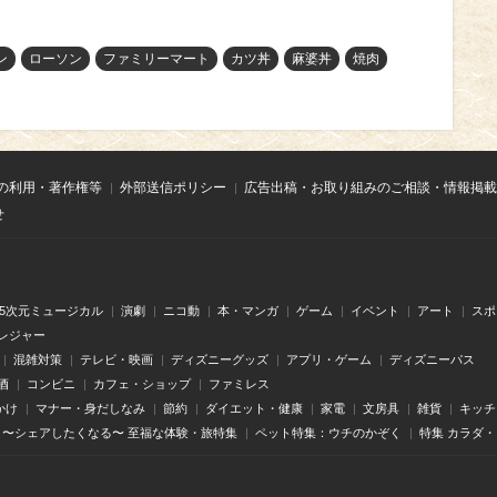
ン
ローソン
ファミリーマート
カツ丼
麻婆丼
焼肉
の利用・著作権等
外部送信ポリシー
広告出稿・お取り組みのご相談・情報掲載
せ
.5次元ミュージカル
演劇
ニコ動
本・マンガ
ゲーム
イベント
アート
スポ
レジャー
混雑対策
テレビ・映画
ディズニーグッズ
アプリ・ゲーム
ディズニーパス
酒
コンビニ
カフェ・ショップ
ファミレス
かけ
マナー・身だしなみ
節約
ダイエット・健康
家電
文房具
雑貨
キッチ
〜シェアしたくなる〜 至福な体験・旅特集
ペット特集：ウチのかぞく
特集 カラダ