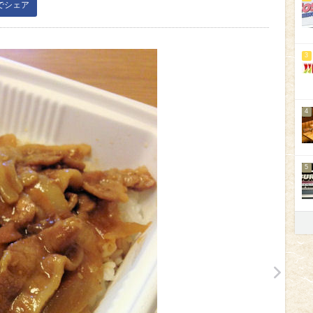
kでシェア
3
4
5