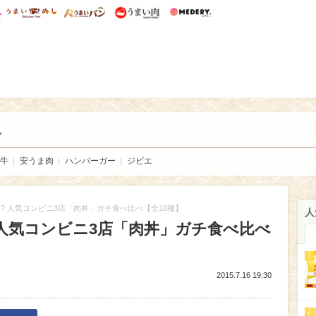
総研 ディズニー特集
mimot.
うまいめし
うまいパン
うまい肉
Medery.
い肉
し
牛
安うま肉
ハンバーガー
ジビエ
? 人気コンビニ3店「肉丼」ガチ食べ比べ【全16種】
人
 人気コンビニ3店「肉丼」ガチ食べ比べ
）
1
2015.7.16 19:30
2