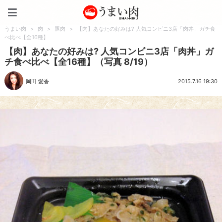
うまい肉
うまい肉
>
肉
>
豚肉
>
【肉】あなたの好みは? 人気コンビニ3店「肉丼」ガチ食
べ比べ【全16種】
【肉】あなたの好みは? 人気コンビニ3店「肉丼」ガ
チ食べ比べ【全16種】（写真 8/19）
岡田 愛香
2015.7.16 19:30