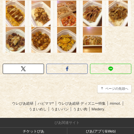
ページの先頭へ
ウレぴあ総研
|
ハピママ*
|
ウレぴあ総研 ディズニー特集
|
mimot.
|
うまいめし
|
うまいパン
|
うまい肉
|
Medery.
ぴあ関連サイト
チケットぴあ
ぴあ(アプリ&Web)