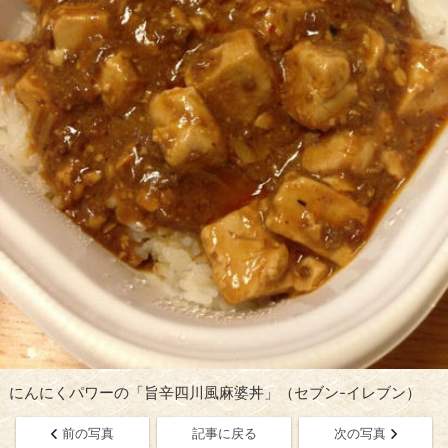
にんにくパワーの「旨辛四川風麻婆丼」（セブン-イレブン）
前の写真
記事に戻る
次の写真