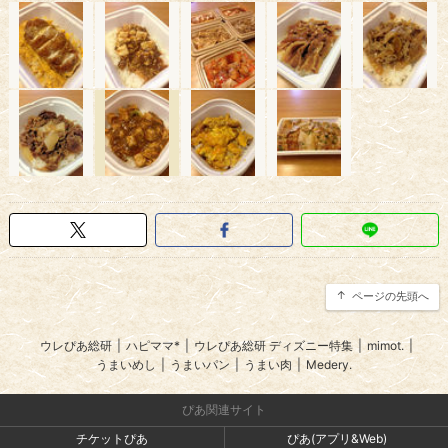
ページの先頭へ
ウレぴあ総研
|
ハピママ*
|
ウレぴあ総研 ディズニー特集
|
mimot.
|
うまいめし
|
うまいパン
|
うまい肉
|
Medery.
ぴあ関連サイト
チケットぴあ
ぴあ(アプリ&Web)