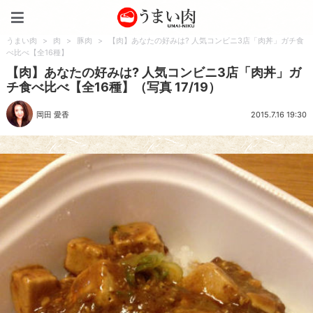
うまい肉
うまい肉
>
肉
>
豚肉
>
【肉】あなたの好みは? 人気コンビニ3店「肉丼」ガチ食
べ比べ【全16種】
【肉】あなたの好みは? 人気コンビニ3店「肉丼」ガ
チ食べ比べ【全16種】（写真 17/19）
岡田 愛香
2015.7.16 19:30