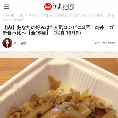
うまい肉
うまい肉
>
肉
>
豚肉
>
【肉】あなたの好みは? 人気コンビニ3店「肉丼」ガチ食
べ比べ【全16種】
【肉】あなたの好みは? 人気コンビニ3店「肉丼」ガ
チ食べ比べ【全16種】（写真 15/19）
岡田 愛香
2015.7.16 19:30