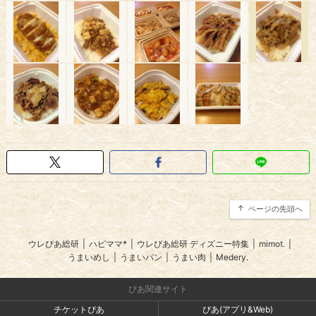
ページの先頭へ
ウレぴあ総研
|
ハピママ*
|
ウレぴあ総研 ディズニー特集
|
mimot.
|
うまいめし
|
うまいパン
|
うまい肉
|
Medery.
ぴあ関連サイト
チケットぴあ
ぴあ(アプリ&Web)