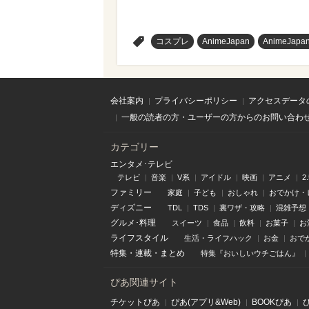
>
コスプレ
AnimeJapan
AnimeJapa
会社案内
プライバシーポリシー
アクセスデータ
一般の読者の方・ユーザーの方からのお問い合わ
カテゴリー
エンタメ･テレビ
テレビ
音楽
V系
アイドル
映画
アニメ
2
ファミリー
家庭
子ども
おしゃれ
おでかけ・
ディズニー
TDL
TDS
裏ワザ・攻略
混雑予想
グルメ･料理
スイーツ
食品
飲料
お菓子
お
ライフスタイル
生活・ライフハック
お金
おで
特集
・
連載
・
まとめ
特集『おいしいウチごはん』
ぴあ関連サイト
チケットぴあ
ぴあ(アプリ&Web)
BOOKぴあ