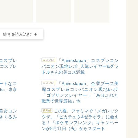
続きを読み込む
女コスプレ
「AnimeJapan」コスプレコン
コスプレ
人コスプレ
パニオン現地レポ! 人気レイヤー&グラ
ドルさんの美コス満載
ュートなコ
「AnimeJapan」企業ブース美
コスプレ
te、東京
麗コスプレ＆コンパニオン現地レポ!
「ゴブリンスレイヤー」「ありふれた
職業で世界最強」他
内美女コン
この夏、ファミマで「メガレック
新商品
&きぐるみ
ウザ」「ピカチュウ&ゼラオラ」に会え
る！『ポケモンフレンダ』キャンペー
ンが8月11日（火）からスタート