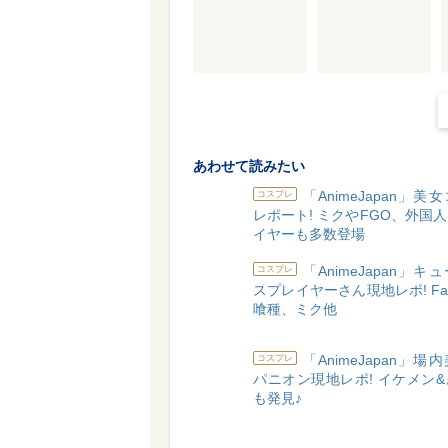
あわせて読みたい
「AnimeJapan」美
コスプレ
レポート! ミクやFGO、外国
イヤーも多数登場
「AnimeJapan」キ
コスプレ
スプレイヤーさん現地レポ! Fa
喰種、ミク他
「AnimeJapan」場
コスプレ
パニオン現地レポ! イケメン
も発見♪