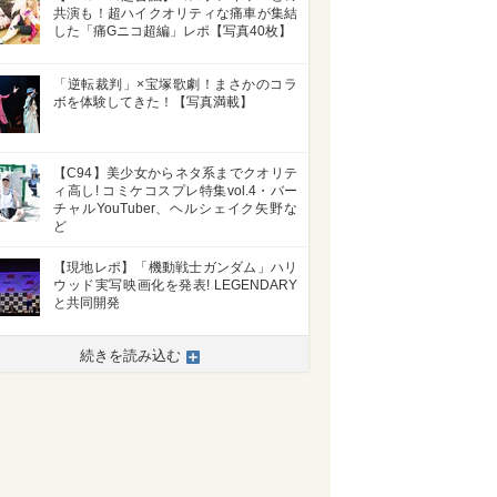
共演も！超ハイクオリティな痛車が集結
した「痛Gニコ超編」レポ【写真40枚】
「逆転裁判」×宝塚歌劇！まさかのコラ
ボを体験してきた！【写真満載】
【C94】美少女からネタ系までクオリテ
ィ高し! コミケコスプレ特集vol.4・バー
チャルYouTuber、ヘルシェイク矢野な
ど
【現地レポ】「機動戦士ガンダム」ハリ
ウッド実写映画化を発表! LEGENDARY
と共同開発
続きを読み込む