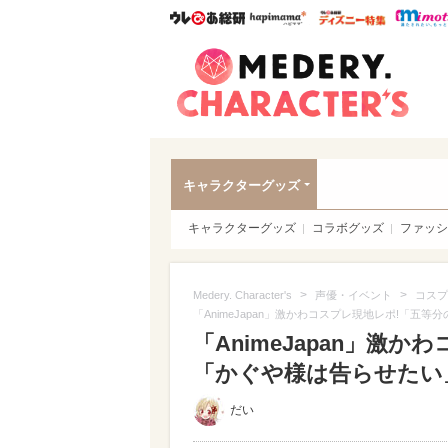
ウレぴあ総研
ハピママ*
ウレぴあ
Meder
キャラクターグッズ
キャラクターグッズ
コラボグッズ
ファッシ
>
>
Medery. Character's
声優・イベント
コスプ
「AnimeJapan」激かわコスプレ現地レポ!「五
「AnimeJapan」激
「かぐや様は告らせたい」他
だい