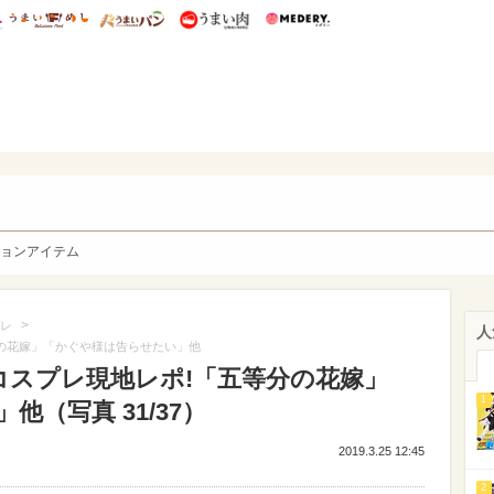
総研 ディズニー特集
mimot.
うまいめし
うまいパン
うまい肉
Medery.
y. Character's
ョンアイテム
>
レ
人
等分の花嫁」「かぐや様は告らせたい」他
かわコスプレ現地レポ!「五等分の花嫁」
1
（写真 31/37）
2019.3.25 12:45
2