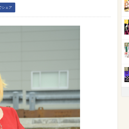
kでシェア
3
4
5