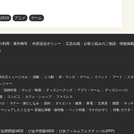
n2019
アニメ
ゲーム
の利用・著作権等
外部送信ポリシー
広告出稿・お取り組みのご相談・情報掲載
せ
.5次元ミュージカル
演劇
ニコ動
本・マンガ
ゲーム
イベント
アート
スポ
レジャー
混雑対策
テレビ・映画
ディズニーグッズ
アプリ・ゲーム
ディズニーパス
酒
コンビニ
カフェ・ショップ
ファミレス
かけ
マナー・身だしなみ
節約
ダイエット・健康
家電
文房具
雑貨
キッチ
〜シェアしたくなる〜 至福な体験・旅特集
ペット特集：ウチのかぞく
特集 カラダ
ぴあ関⻄版WEB
ぴあ中部版WEB
ぴあフィルムフェスティバル(PFF)