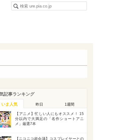
気記事ランキング
いま人気
昨日
1週間
【アニメ】忙しい人にもオススメ！ 15
分以内で大満足の「名作ショートアニ
メ」厳選7本
【ニコニコ超会議】コスプレイヤーとの