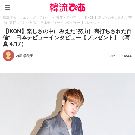
韓流ぴあ
韓流ぴあ
>
エンタメ・テレビ
>
韓流・アジア
>
【iKON】楽しさの中にみえた“努
力に裏打ちされた自信” 日本デビューインタビュー【プレゼント】
【iKON】楽しさの中にみえた“努力に裏打ちされた自
信” 日本デビューインタビュー【プレゼント】（写
真 4/17）
内堀 季美子
2016.1.20 18:00