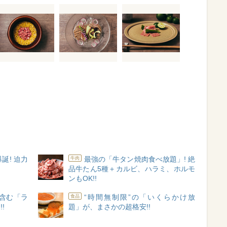
誕! 迫力
最強の「牛タン焼肉食べ放題」! 絶
牛肉
品牛たん5種＋カルビ、ハラミ、ホルモ
ンもOK!!
題含む「ラ
“時間無制限”の「いくらかけ放
食品
!
題」が、まさかの超格安!!