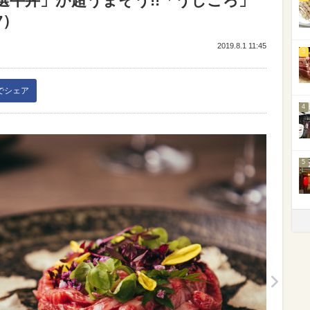
選牛丼」が超うまそう!!「うしごろ」
7）
2019.8.1 11:45
3
kでシェア
4
5