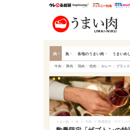
ウレぴあ総研
ハピママ*
ウレぴあ
うま
肉
魚
各地のうまい肉
うまいめ
牛肉
豚肉
鶏肉
焼肉
カレー
ブランド
>
>
>
うまい肉
肉
牛肉
数量限定「ザブトンの