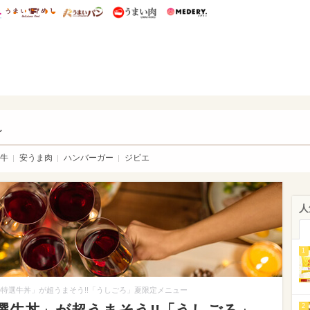
総研 ディズニー特集
mimot.
うまいめし
うまいパン
うまい肉
Medery.
い肉
し
牛
安うま肉
ハンバーガー
ジビエ
人
1
特選牛丼」が超うまそう!!「うしごろ」夏限定メニュー
2