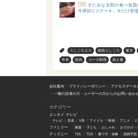
すたみな太郎の食べ放題
牛肉
牛厚切りステーキ」今だけ登場!
>
うしごろエス
焼肉うしごろ
東京
牛丼
焼肉
コース料理
肉と肴
会社案内
プライバシーポリシー
アクセスデータ
一般の読者の方・ユーザーの方からのお問い合わ
カテゴリー
エンタメ･テレビ
テレビ
音楽
V系
アイドル
映画
アニメ
2
ファミリー
家庭
子ども
おしゃれ
おでかけ・
ディズニー
TDL
TDS
裏ワザ・攻略
混雑予想