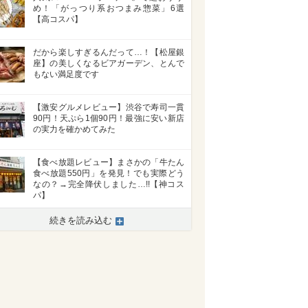
め！「がっつり系おつまみ惣菜」6選
【高コスパ】
だから楽しすぎるんだって…！【松屋銀
座】の美しくなるビアガーデン、とんで
もない満足度です
【激安グルメレビュー】渋谷で寿司一貫
90円！天ぷら1個90円！最強に安い新店
の実力を確かめてみた
【食べ放題レビュー】まさかの「牛たん
食べ放題550円」を発見！でも実際どう
なの？→完全降伏しました…!!【神コス
パ】
続きを読み込む
>