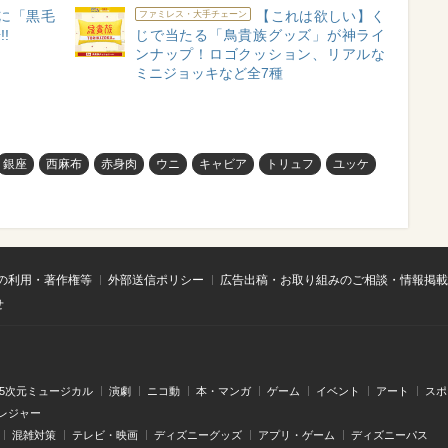
に「黒毛
【これは欲しい】く
ファミレス・大手チェーン
!
じで当たる「鳥貴族グッズ」が神ライ
ンナップ！ロゴクッション、リアルな
ミニジョッキなど全7種
銀座
西麻布
赤身肉
ウニ
キャビア
トリュフ
ユッケ
の利用・著作権等
外部送信ポリシー
広告出稿・お取り組みのご相談・情報掲載
せ
.5次元ミュージカル
演劇
ニコ動
本・マンガ
ゲーム
イベント
アート
スポ
レジャー
混雑対策
テレビ・映画
ディズニーグッズ
アプリ・ゲーム
ディズニーパス