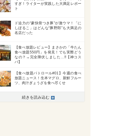
すぎ！ライターが実践した大満足レポー
ト
ド迫力の“豪快骨つき豚”が激ウマ！「に
しぽるこ」はどんな“豚野郎”も大満足の
名店だった
【食べ放題レビュー】まさかの「牛たん
食べ放題550円」を発見！でも実際どう
なの？→完全降伏しました…!!【神コス
パ】
【食べ放題パトロール#01】今週の食べ
放題ニュース！生本マグロ、新鮮フルー
ツ、肉汁ぎょうざを食べ尽くせ
続きを読み込む