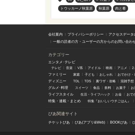
トウッカーノ秋葉原
秋葉原
肉と肴
会社案内
プライバシーポリシー
アクセスデータ
一般の読者の方・ユーザーの方からのお問い合わ
カテゴリー
エンタメ･テレビ
テレビ
音楽
V系
アイドル
映画
アニメ
2
ファミリー
家庭
子ども
おしゃれ
おでかけ・
ディズニー
TDL
TDS
裏ワザ・攻略
混雑予想
グルメ･料理
スイーツ
食品
飲料
お菓子
お
ライフスタイル
生活・ライフハック
お金
おで
特集
・
連載
・
まとめ
特集『おいしいウチごはん』
ぴあ関連サイト
チケットぴあ
ぴあ(アプリ&Web)
BOOKぴあ