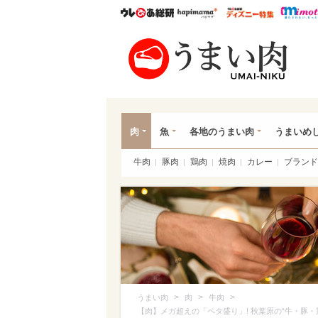
ウレぴあ総研
ハピママ*
ウレぴあ
うま
肉
魚
各地のうまい肉
うまいめ
牛肉
豚肉
鶏肉
焼肉
カレー
ブランド
>
>
>
うまい肉
肉
牛肉
【肉】メガ超えの「ペタ盛り」! 秋葉原の“牛・豚・