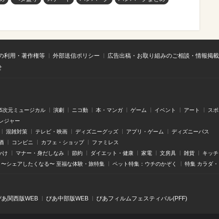
の利用・著作権等
外部送信ポリシー
広告出稿・お取り組みのご相談・情報掲載
せ
.5次元ミュージカル
演劇
ニコ動
本・マンガ
ゲーム
イベント
アート
スポ
レジャー
混雑対策
テレビ・映画
ディズニーグッズ
アプリ・ゲーム
ディズニーパス
酒
コンビニ
カフェ・ショップ
ファミレス
かけ
マナー・身だしなみ
節約
ダイエット・健康
家電
文房具
雑貨
キッチ
〜シェアしたくなる〜 至福な体験・旅特集
ペット特集：ウチのかぞく
特集 カラダ
ぴあ関⻄版WEB
ぴあ中部版WEB
ぴあフィルムフェスティバル(PFF)