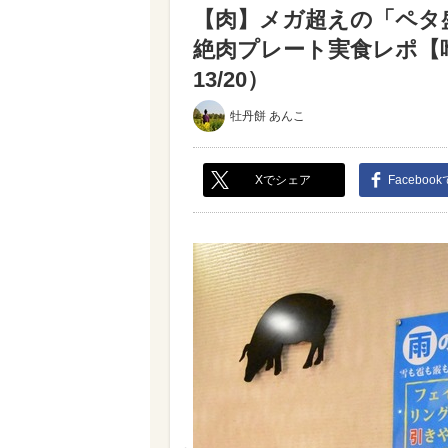
【肉】メガ超えの「ペタ盛り
絶肉プレート実食レポ【
13/20）
牡丹餅 あんこ
Xでシェア
Faceboo