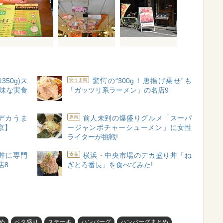
350g)ス
驚愕の“300g！唐揚げ乗せ”も
安うま肉
美味な実食
「ガッツリ系ラーメン」の名店9
 デカうま
前人未到の爆盛りグルメ「スーパ
豚肉
京】
ージャンボチャーシューメン」に女性
ライターが挑戦!
豚丼に専門
横浜・中央市場のデカ盛り丼「ね
食品
店8
ぎとろ番長」を食べてみた!
め
ペタ盛り
ステーキ
ハンバーグ
ハンバーグまとめ