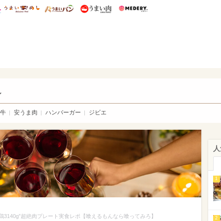
総研 ディズニー特集
mimot.
うまいめし
うまいパン
うまい肉
Medery.
い肉
し
牛
安うま肉
ハンバーガー
ジビエ
人
1
鶏3140g”超絶肉プレート実食レポ【喰えるもんなら喰ってみろ】
2