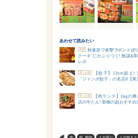
あわせて読みたい
秋葉原で衝撃“3ポンド(約1
牛肉
テーキ”にかぶりつく! 無謀&
レポ
【餃子】13cm超え!
安うま肉
「ジャンボ餃子」の名店8【東
【肉ランチ】1kgの
安うま肉
店の牛たん! 新橋の超おすすめ
>
肉
肉_都内
メガ盛り
メガ肉まと