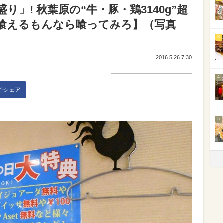
」! 秋葉原の“牛・豚・鶏3140g”超
喰えるもんなら喰ってみろ】（写真
3
2016.5.26 7:30
4
kでシェア
5