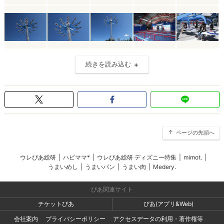
続きを読み込む
ページの先頭へ
ウレぴあ総研
|
ハピママ*
|
ウレぴあ総研 ディズニー特集
|
mimot.
|
うまいめし
|
うまいパン
|
うまい肉
|
Medery.
ぴあ関連サイト
チケットぴあ
ぴあ(アプリ&Web)
会社案内
プライバシーポリシー
アクセスデータの利用・著作権等