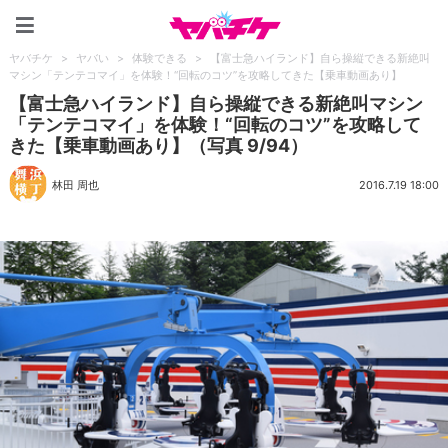
ヤバチケ
ヤバチケ
>
ヤバい
>
体験できる
>
【富士急ハイランド】自ら操縦できる新絶叫
マシン「テンテコマイ」を体験！“回転のコツ”を攻略してきた【乗車動画あり】
【富士急ハイランド】自ら操縦できる新絶叫マシン
「テンテコマイ」を体験！“回転のコツ”を攻略して
きた【乗車動画あり】（写真 9/94）
林田 周也
2016.7.19 18:00