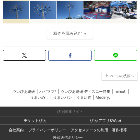
続きを読み込む
ページの先頭へ
ウレぴあ総研
|
ハピママ*
|
ウレぴあ総研 ディズニー特集
|
mimot.
|
うまいめし
|
うまいパン
|
うまい肉
|
Medery.
ぴあ関連サイト
チケットぴあ
ぴあ(アプリ&Web)
会社案内
プライバシーポリシー
アクセスデータの利用・著作権等
外部送信ポリシー