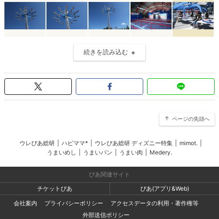
続きを読み込む
ページの先頭へ
ウレぴあ総研
|
ハピママ*
|
ウレぴあ総研 ディズニー特集
|
mimot.
|
うまいめし
|
うまいパン
|
うまい肉
|
Medery.
ぴあ関連サイト
チケットぴあ
ぴあ(アプリ&Web)
会社案内
プライバシーポリシー
アクセスデータの利用・著作権等
外部送信ポリシー