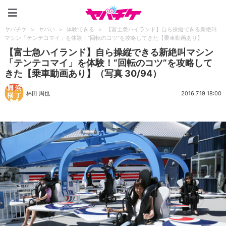
ヤバチケ
ヤバチケ
>
ヤバい
>
体験できる
>
【富士急ハイランド】自ら操縦できる新絶叫
マシン「テンテコマイ」を体験！“回転のコツ”を攻略してきた【乗車動画あり】
【富士急ハイランド】自ら操縦できる新絶叫マシン
「テンテコマイ」を体験！“回転のコツ”を攻略して
きた【乗車動画あり】（写真 30/94）
林田 周也
2016.7.19 18:00