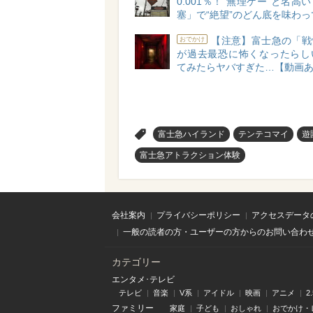
0.001％！“無理ゲー”と名高
塞」で“絶望”のどん底を味わっ
【注意】富士急の「戦
おでかけ
が過去最恐に怖くなったらし
てみたらヤバすぎた…【動画
>
富士急ハイランド
テンテコマイ
遊
富士急アトラクション体験
会社案内
プライバシーポリシー
アクセスデータ
一般の読者の方・ユーザーの方からのお問い合わ
カテゴリー
エンタメ･テレビ
テレビ
音楽
V系
アイドル
映画
アニメ
2
ファミリー
家庭
子ども
おしゃれ
おでかけ・