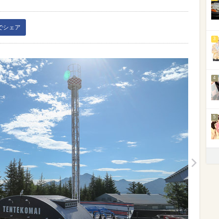
kでシェア
3
4
5