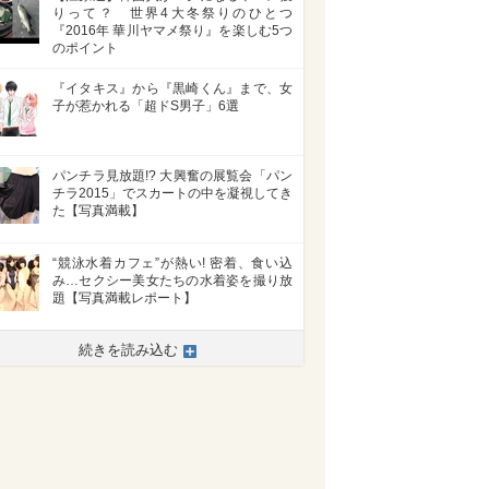
りって？ 世界4大冬祭りのひとつ
『2016年 華川ヤマメ祭り』を楽しむ5つ
のポイント
『イタキス』から『黒崎くん』まで、女
子が惹かれる「超ドS男子」6選
パンチラ見放題!? 大興奮の展覧会「パン
チラ2015」でスカートの中を凝視してき
た【写真満載】
“競泳水着カフェ”が熱い! 密着、食い込
み…セクシー美女たちの水着姿を撮り放
題【写真満載レポート】
続きを読み込む
>