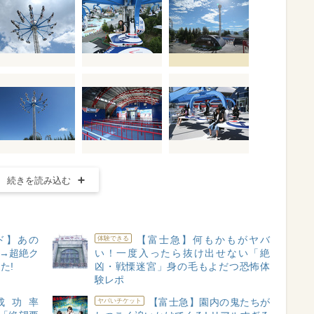
続きを読み込む
ド】あの
【富士急】何もかもがヤバ
体験できる
験→超絶ク
い！一度入ったら抜け出せない「絶
た!
凶・戦慄迷宮」身の毛もよだつ恐怖体
験レポ
成功率
【富士急】園内の鬼たちが
ヤバいチケット