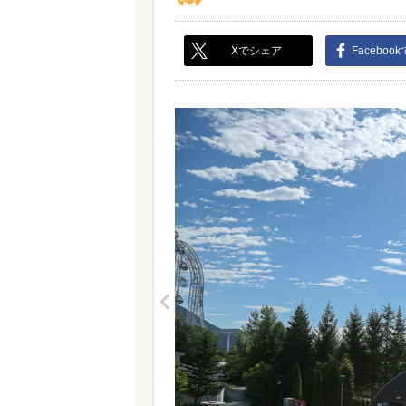
Xでシェア
Faceboo
<