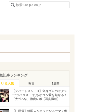
気記事ランキング
いま人気
昨日
1週間
【デパートメントH】全身ゴムのセクシ
ー“ラバリスト”たちがゴム愛を魅せる！
「大ゴム祭」濃密レポ【写真満載】
【江原道】韓国人がマジになるヤマメ獲