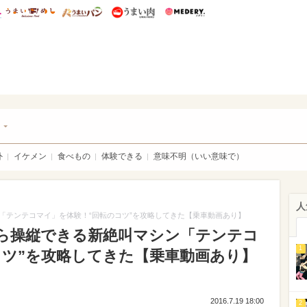
総研 ディズニー特集
mimot.
うまいめし
うまいパン
うまい肉
Medery.
チケ
ト
外
イケメン
食べもの
体験できる
意味不明（いい意味で）
人
「テンテコマイ」を体験！“回転のコツ”を攻略してきた【乗車動画あり】
ら操縦できる新絶叫マシン「テンテコ
1
コツ”を攻略してきた【乗車動画あり】
2016.7.19 18:00
2