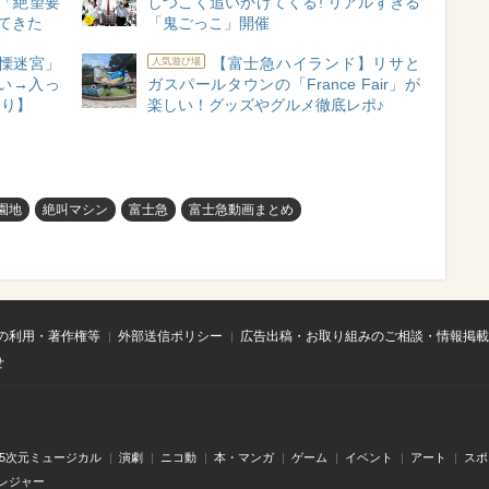
い「絶望要
しつこく追いかけてくる! リアルすぎる
てきた
「鬼ごっこ」開催
慄迷宮」
【富士急ハイランド】リサと
人気遊び場
い→入っ
ガスパールタウンの「France Fair」が
あり】
楽しい！グッズやグルメ徹底レポ♪
園地
絶叫マシン
富士急
富士急動画まとめ
の利用・著作権等
外部送信ポリシー
広告出稿・お取り組みのご相談・情報掲載
せ
.5次元ミュージカル
演劇
ニコ動
本・マンガ
ゲーム
イベント
アート
スポ
レジャー