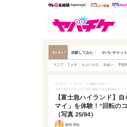
ウレぴあ総研
ハピママ*
ウレぴあ
ヤバ
ヤバい
体験してみた
ヤバいチケッ
マニア・フェチ
ちょいエロ
出会い
予想
>
>
>
ヤバチケ
ヤバい
体験できる
【富士急ハイランド】自ら操縦できる新絶叫マシン
【富士急ハイランド】自
マイ」を体験！“回転の
（写真 25/94）
林田 周也