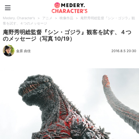
Medery. Character's
Medery. Character's
>
アニメ
>
映像作品
>
庵野秀明総監督『シン・ゴジラ』観
客を試す、４つのメッセージ
庵野秀明総監督『シン・ゴジラ』観客を試す、４つ
のメッセージ（写真 10/19）
金原 由佳
2016.8.5 20:30