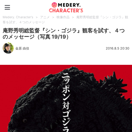
Medery. Character's
Medery. Character's
>
アニメ
>
映像作品
>
庵野秀明総監督『シン・ゴジラ』観
客を試す、４つのメッセージ
庵野秀明総監督『シン・ゴジラ』観客を試す、４つ
のメッセージ（写真 19/19）
金原 由佳
2016.8.5 20:30