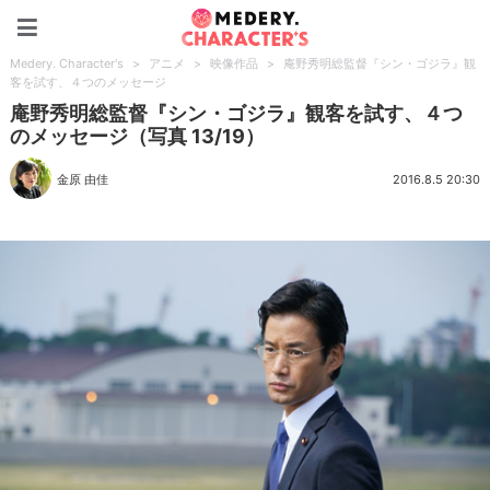
Medery. Character's
Medery. Character's
>
アニメ
>
映像作品
>
庵野秀明総監督『シン・ゴジラ』観
客を試す、４つのメッセージ
庵野秀明総監督『シン・ゴジラ』観客を試す、４つ
のメッセージ（写真 13/19）
金原 由佳
2016.8.5 20:30