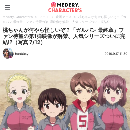
Medery. Character's
Medery. Character's
>
アニメ
>
映画アニメ
>
桃ちゃんが何やら怪しいぞ？「ガ
ルパン 最終章」ファン待望の第1弾映像が解禁、人気シリーズついに完結!?
桃ちゃんが何やら怪しいぞ？「ガルパン 最終章」フ
ァン待望の第1弾映像が解禁、人気シリーズついに完
結!?（写真 7/12）
haruYasy.
2016.9.17 11:30