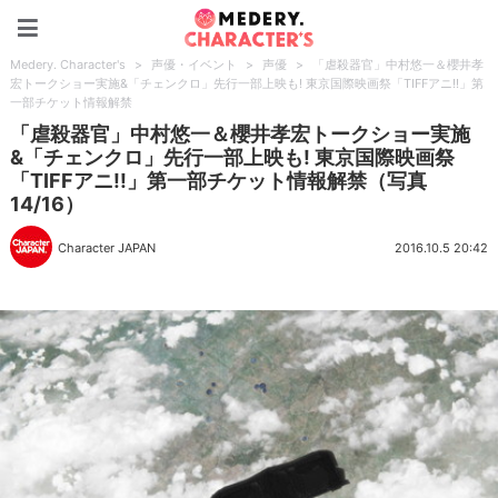
Medery. Character's
Medery. Character's
>
声優・イベント
>
声優
>
「虐殺器官」中村悠一＆櫻井孝
宏トークショー実施&「チェンクロ」先行一部上映も! 東京国際映画祭「TIFFアニ!!」第
一部チケット情報解禁
「虐殺器官」中村悠一＆櫻井孝宏トークショー実施
&「チェンクロ」先行一部上映も! 東京国際映画祭
「TIFFアニ!!」第一部チケット情報解禁（写真
14/16）
Character JAPAN
2016.10.5 20:42