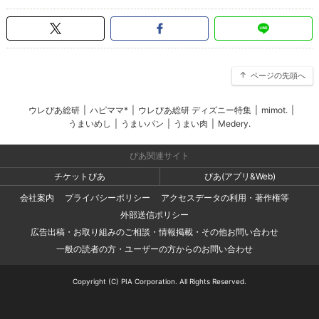
ページの先頭へ
ウレぴあ総研
|
ハピママ*
|
ウレぴあ総研 ディズニー特集
|
mimot.
|
うまいめし
|
うまいパン
|
うまい肉
|
Medery.
ぴあ関連サイト
チケットぴあ
ぴあ(アプリ&Web)
会社案内
プライバシーポリシー
アクセスデータの利用・著作権等
外部送信ポリシー
広告出稿・お取り組みのご相談・情報掲載・その他お問い合わせ
一般の読者の方・ユーザーの方からのお問い合わせ
Copyright (C) PIA Corporation. All Rights Reserved.