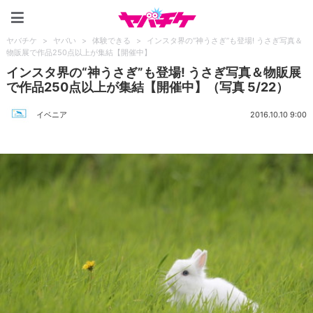
ヤバチケ
ヤバチケ
>
ヤバい
>
体験できる
>
インスタ界の“神うさぎ”も登場! うさぎ写真＆
物販展で作品250点以上が集結【開催中】
インスタ界の“神うさぎ”も登場! うさぎ写真＆物販展
で作品250点以上が集結【開催中】（写真 5/22）
イベニア
2016.10.10 9:00