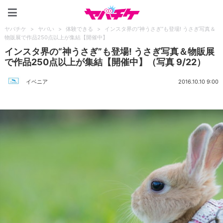
ヤバチケ
ヤバチケ
>
ヤバい
>
体験できる
>
インスタ界の“神うさぎ”も登場! うさぎ写真＆
物販展で作品250点以上が集結【開催中】
インスタ界の“神うさぎ”も登場! うさぎ写真＆物販展
で作品250点以上が集結【開催中】（写真 9/22）
イベニア
2016.10.10 9:00