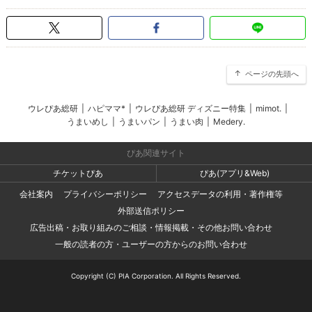
ページの先頭へ
ウレぴあ総研
|
ハピママ*
|
ウレぴあ総研 ディズニー特集
|
mimot.
|
うまいめし
|
うまいパン
|
うまい肉
|
Medery.
ぴあ関連サイト
チケットぴあ
ぴあ(アプリ&Web)
会社案内
プライバシーポリシー
アクセスデータの利用・著作権等
外部送信ポリシー
広告出稿・お取り組みのご相談・情報掲載・その他お問い合わせ
一般の読者の方・ユーザーの方からのお問い合わせ
Copyright (C) PIA Corporation. All Rights Reserved.