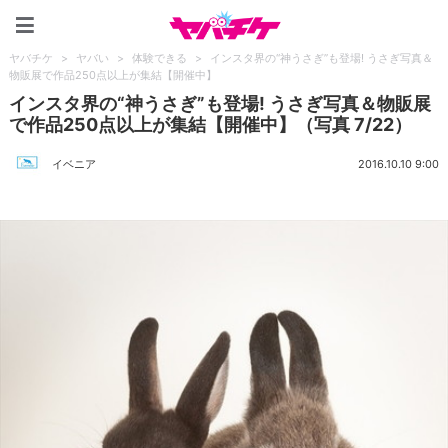
ヤバチケ
ヤバチケ
>
ヤバい
>
体験できる
>
インスタ界の“神うさぎ”も登場! うさぎ写真＆
物販展で作品250点以上が集結【開催中】
インスタ界の“神うさぎ”も登場! うさぎ写真＆物販展
で作品250点以上が集結【開催中】（写真 7/22）
イベニア
2016.10.10 9:00