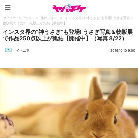
ヤバチケ
ヤバチケ
>
ヤバい
>
体験できる
>
インスタ界の“神うさぎ”も登場! うさぎ写真＆
物販展で作品250点以上が集結【開催中】
インスタ界の“神うさぎ”も登場! うさぎ写真＆物販展
で作品250点以上が集結【開催中】（写真 8/22）
イベニア
2016.10.10 9:00