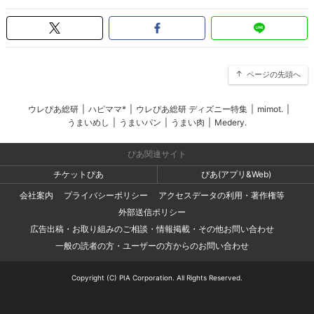
ページの先頭へ
ウレぴあ総研
|
ハピママ*
|
ウレぴあ総研 ディズニー特集
|
mimot.
|
うまいめし
|
うまいパン
|
うまい肉
|
Medery.
ぴあ関連サイト
チケットぴあ
ぴあ(アプリ&Web)
会社案内
プライバシーポリシー
アクセスデータの利用・著作権等
外部送信ポリシー
広告出稿・お取り組みのご相談・情報掲載・その他お問い合わせ
一般の読者の方・ユーザーの方からのお問い合わせ
Copyright (C) PIA Corporation. All Rights Reserved.