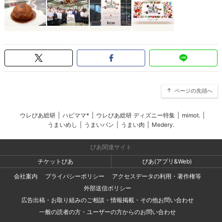
ページの先頭へ
ウレぴあ総研
|
ハピママ*
|
ウレぴあ総研 ディズニー特集
|
mimot.
|
うまいめし
|
うまいパン
|
うまい肉
|
Medery.
ぴあ関連サイト
チケットぴあ
ぴあ(アプリ&Web)
会社案内
プライバシーポリシー
アクセスデータの利用・著作権等
外部送信ポリシー
広告出稿・お取り組みのご相談・情報掲載・その他お問い合わせ
一般の読者の方・ユーザーの方からのお問い合わせ