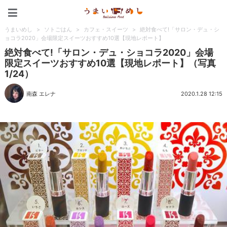
うまいめし
うまいめし
>
ソトごはん
>
カフェ・スイーツ
>
絶対食べて!「サロン・デュ・シ
ョコラ2020」会場限定スイーツおすすめ10選【現地レポート】
絶対食べて!「サロン・デュ・ショコラ2020」会場
限定スイーツおすすめ10選【現地レポート】（写真
1/24）
南森 エレナ
2020.1.28 12:15