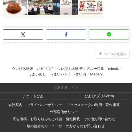
ページの先頭へ
ウレぴあ総研
|
ハピママ*
|
ウレぴあ総研 ディズニー特集
|
mimot.
|
うまいめし
|
うまいパン
|
うまい肉
|
Medery.
ぴあ関連サイト
チケットぴあ
ぴあ(アプリ&Web)
会社案内
プライバシーポリシー
アクセスデータの利用・著作権等
外部送信ポリシー
広告出稿・お取り組みのご相談・情報掲載・その他お問い合わせ
一般の読者の方・ユーザーの方からのお問い合わせ