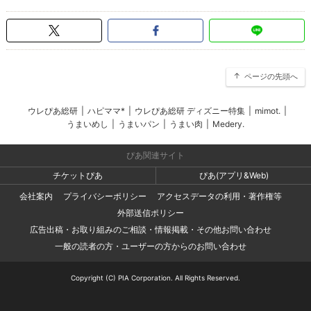
ページの先頭へ
ウレぴあ総研
|
ハピママ*
|
ウレぴあ総研 ディズニー特集
|
mimot.
|
うまいめし
|
うまいパン
|
うまい肉
|
Medery.
ぴあ関連サイト
チケットぴあ
ぴあ(アプリ&Web)
会社案内
プライバシーポリシー
アクセスデータの利用・著作権等
外部送信ポリシー
広告出稿・お取り組みのご相談・情報掲載・その他お問い合わせ
一般の読者の方・ユーザーの方からのお問い合わせ
Copyright (C) PIA Corporation. All Rights Reserved.